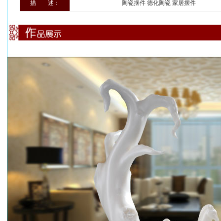
描 述：
陶瓷摆件 德化陶瓷 家居摆件