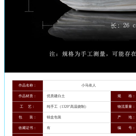
作品名称：
小马依人
作品材质：
优质建白土
规 格：
工 艺：
纯手工（1320°高温烧制）
物流重量：
包 装：
锦盒包装
产 地：
收藏证书：
有
编 号：