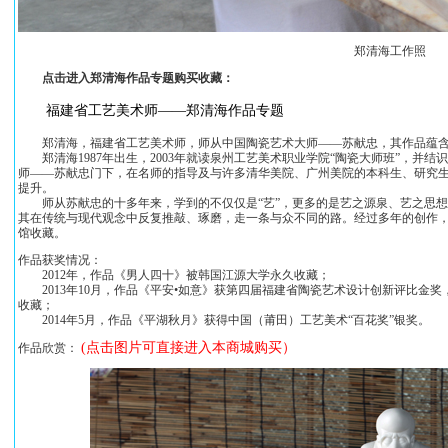
郑清海工作照
点击进入郑清海作品专题购买收藏：
福建省工艺美术师——郑清海作品专题
郑清海，福建省工艺美术师，师从中国陶瓷艺术大师——苏献忠，其作品蕴含
郑清海1987年出生，2003年就读泉州工艺美术职业学院“陶瓷大师班”，并结
师——苏献忠门下，在名师的指导及与许多清华美院、广州美院的本科生、研究
提升。
师从苏献忠的十多年来，学到的不仅仅是“艺”，更多的是艺之源泉、艺之思想。
其在传统与现代观念中反复推敲、琢磨，走一条与众不同的路。经过多年的创作
馆收藏。
作品获奖情况：
2012年，作品《男人四十》被韩国江源大学永久收藏；
2013年10月，作品《平安•如意》获第四届福建省陶瓷艺术设计创新评比金
收藏；
2014年5月，作品《平湖秋月》获得中国（莆田）工艺美术“百花奖”银奖。
(点击图片可直接进入本商城购买）
作品欣赏：