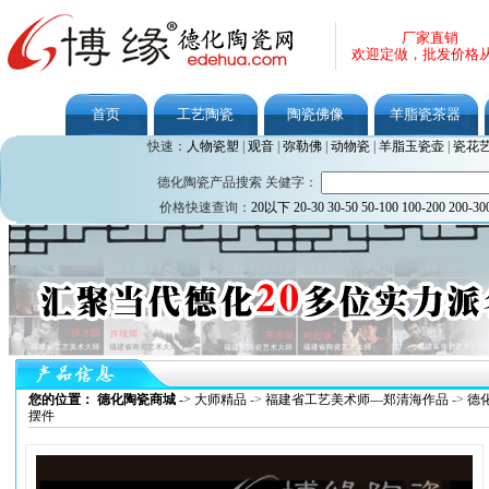
厂家直销
欢迎定做，批发价格
首页
工艺陶瓷
陶瓷佛像
羊脂瓷茶器
快速：
人物瓷塑
|
观音
|
弥勒佛
|
动物瓷
|
羊脂玉瓷壶
|
瓷花
德化陶瓷产品搜索 关健字：
价格快速查询：
20以下
20-30
30-50
50-100
100-200
200-30
您的位置： 德化陶瓷商城
->
大师精品
->
福建省工艺美术师—郑清海作品
->
德
摆件