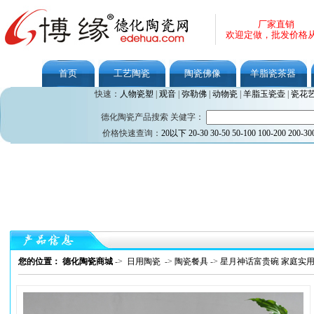
厂家直销
欢迎定做，批发价格
首页
工艺陶瓷
陶瓷佛像
羊脂瓷茶器
快速：
人物瓷塑
|
观音
|
弥勒佛
|
动物瓷
|
羊脂玉瓷壶
|
瓷花
德化陶瓷产品搜索 关健字：
价格快速查询：
20以下
20-30
30-50
50-100
100-200
200-30
您的位置： 德化陶瓷商城
->
日用陶瓷
->
陶瓷餐具
->
星月神话富贵碗 家庭实