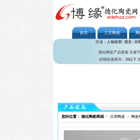
首页
工艺陶瓷
陶
快速：
人物瓷塑
|
观音
|
弥
德化陶瓷产品搜索 关健
价格快速查询：
20以下
2
您的位置： 德化陶瓷商城
->
日用陶瓷
->
陶瓷