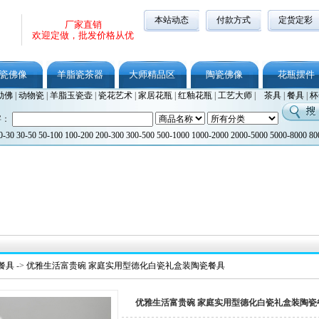
本站动态
付款方式
定货定彩
厂家直销
欢迎定做，批发价格从优
瓷佛像
羊脂瓷茶器
大师精品区
陶瓷佛像
花瓶摆件
勒佛
|
动物瓷
|
羊脂玉瓷壶
|
瓷花艺术
|
家居花瓶
|
红釉花瓶
|
工艺大师
|
茶具
|
餐具
|
杯
字：
0-30
30-50
50-100
100-200
200-300
300-500
500-1000
1000-2000
2000-5000
5000-8000
80
餐具
->
优雅生活富贵碗 家庭实用型德化白瓷礼盒装陶瓷餐具
优雅生活富贵碗 家庭实用型德化白瓷礼盒装陶瓷