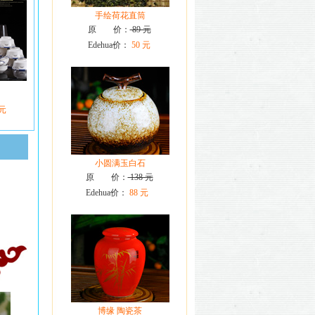
手绘荷花直筒
原 价：
89 元
Edehua价：
50 元
 元
小圆满玉白石
原 价：
138 元
Edehua价：
88 元
博缘 陶瓷茶