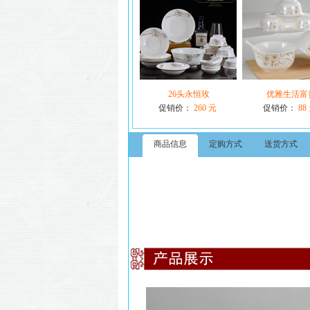
26头永恒玫
优雅生活富
促销价：
260 元
促销价：
88
商品信息
定购方式
送货方式