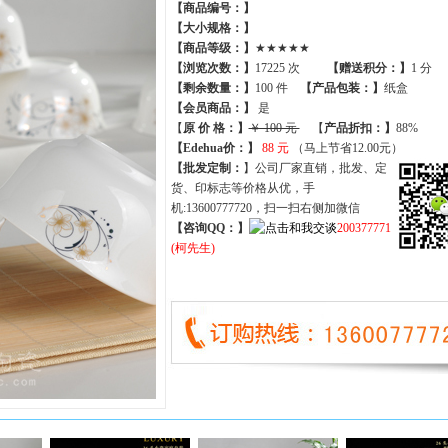
【商品编号：】
【大小规格：】
【商品等级：】
★★★★★
【
浏览次数
：】
17225 次
【
赠送积分
：】
1 分
【
剩余数量
：】
100 件
【产品包装：】
纸盒
【
会员商品
：
】
是
【
原 价 格
：
】
￥ 100 元
【
产品折扣
：
】
88%
【Edehua价：】
88 元
（马上节省12.00元）
【批发定制：
】公司厂家直销，批发、定
货、印标志等价格从优，手
机:13600777720，扫一扫右侧加微信
【咨询QQ：】
200377771
(柯先生)