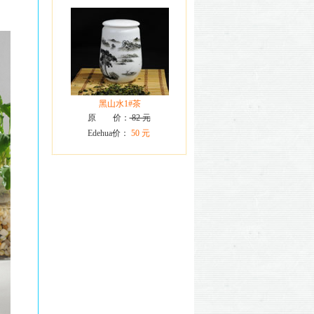
黑山水1#茶
原 价：
82 元
Edehua价：
50 元