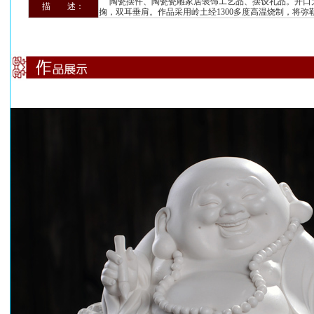
陶瓷摆件、陶瓷瓷雕家居装饰工艺品、摆设礼品。开口
描 述：
掬，双耳垂肩。作品采用岭土经1300多度高温烧制，将弥