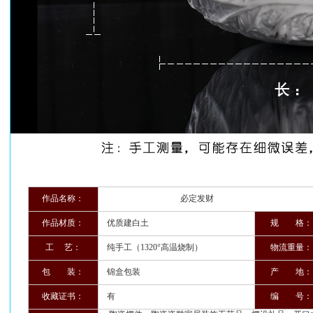
作品名称：
必定发财
作品材质：
优质建白土
规 格：
工 艺：
纯手工（1320°高温烧制）
物流重量：
包 装：
锦盒包装
产 地：
收藏证书：
有
编 号：