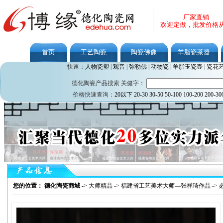
厂家直销
欢迎定做，批发价格
首页
工艺陶瓷
陶瓷佛像
羊脂瓷茶器
快速：
人物瓷塑
|
观音
|
弥勒佛
|
动物瓷
|
羊脂玉瓷壶
|
瓷花
德化陶瓷产品搜索 关健字：
价格快速查询：
20以下
20-30
30-50
50-100
100-200
200-30
您的位置： 德化陶瓷商城
->
大师精品
->
福建省工艺美术大师—张祥琦作品
->