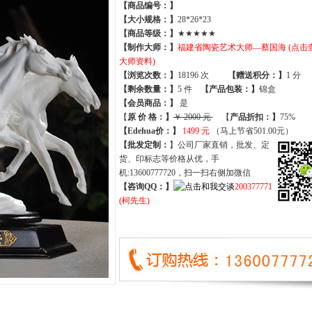
【商品编号：】
【大小规格：】
28*26*23
【商品等级：】
★★★★★
【制作大师：】
福建省陶瓷艺术大师—蔡国海 (点击
大师资料)
【
浏览次数
：】
18196 次
【
赠送积分
：】
1 分
【
剩余数量
：】
5 件
【产品包装：】
锦盒
【
会员商品
：
】
是
【
原 价 格
：
】
￥ 2000 元
【
产品折扣
：
】
75%
【Edehua价：】
1499 元
（马上节省501.00元）
【批发定制：
】公司厂家直销，批发、定
货、印标志等价格从优，手
机:13600777720，扫一扫右侧加微信
【咨询QQ：】
200377771
(柯先生)