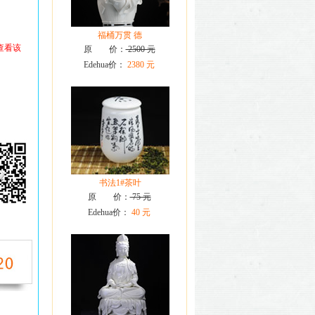
福桶万贯 德
查看该
原 价：
2500 元
Edehua价：
2380 元
书法1#茶叶
原 价：
75 元
Edehua价：
40 元