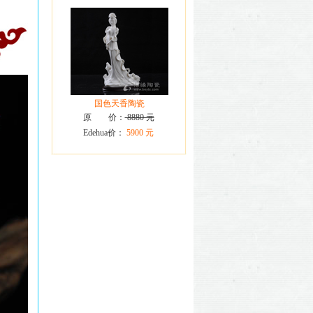
国色天香陶瓷
原 价：
8880 元
Edehua价：
5900 元