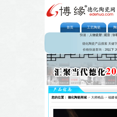
首页
工艺陶瓷
陶
快速：
人物瓷塑
|
观音
|
弥
德化陶瓷产品搜索 关健
价格快速查询：
20以下
2
您的位置： 德化陶瓷商城
->
大师精品
->
福建