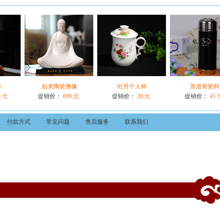
掌
如来陶瓷佛像
牡丹个人杯
茶道骨瓷杯
0 元
促销价：
699 元
促销价：
20 元
促销价：
45 
付款方式
常见问题
售后服务
联系我们