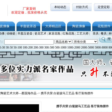
本站动态
付款方式
定货定彩
厂家直销
欢迎定做，批发价格从优
瓷佛像
羊脂瓷茶器
大师精品区
陶瓷佛像
花瓶摆件
勒佛
|
动物瓷
|
羊脂玉瓷壶
|
瓷花艺术
|
家居花瓶
|
红釉花瓶
|
工艺大师
|
茶具
|
餐具
|
杯
字：
0-30
30-50
50-100
100-200
200-300
300-500
500-1000
1000-2000
2000-5000
5000-8000
80
省陶瓷艺术大师—蔡国海作品
->
携手共荣 白瓷骏马工艺品 客厅装饰摆件
携手共荣 白瓷骏马工艺品 客厅装饰摆件