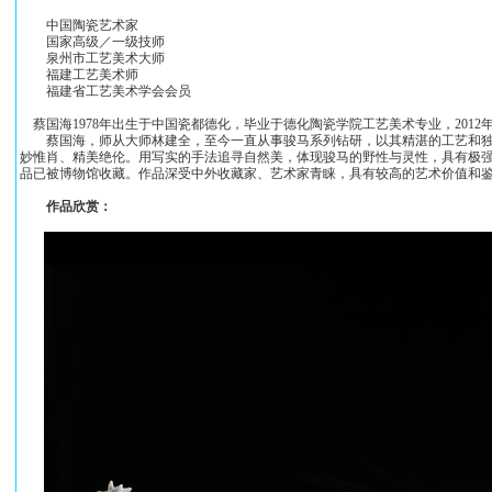
中国陶瓷艺术家
国家高级／一级技师
泉州市工艺美术大师
福建工艺美术师
福建省工艺美术学会会员
蔡国海1978年出生于中国瓷都德化，毕业于德化陶瓷学院工艺美术专业，2012
蔡国海，师从大师林建全，至今一直从事骏马系列钻研，以其精湛的工艺和独
妙惟肖、精美绝伦。用写实的手法追寻自然美，体现骏马的野性与灵性，具有极
品已被博物馆收藏。作品深受中外收藏家、艺术家青睐，具有较高的艺术价值和鉴
作品欣赏：