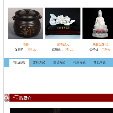
汤煲
富贵如意
观音坐莲/德
促销价：
150 元
促销价：
680 元
促销价：
700 元
商品信息
定购方式
送货方式
付款方式
常见问题