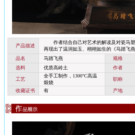
作者结合自己对艺术的解读及对瓷马塑
产品描述
再现出了温润如玉、栩栩如生的《马踏飞
品名
马踏飞燕
规格
选料
优质高岭土
作者
全手工制作，1300°C高温
工艺
职称
煅烧
收藏证书
有
产地