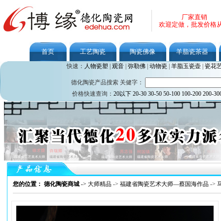
厂家直销
欢迎定做，批发价格
首页
工艺陶瓷
陶瓷佛像
羊脂瓷茶器
快速：
人物瓷塑
|
观音
|
弥勒佛
|
动物瓷
|
羊脂玉瓷壶
|
瓷花
德化陶瓷产品搜索 关健字：
价格快速查询：
20以下
20-30
30-50
50-100
100-200
200-30
您的位置： 德化陶瓷商城
->
大师精品
->
福建省陶瓷艺术大师—蔡国海作品
->