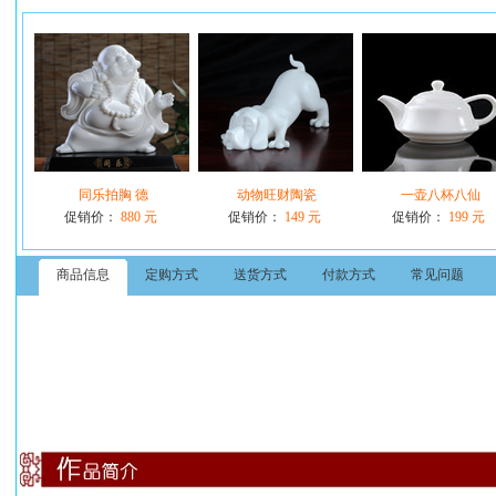
同乐拍胸 德
动物旺财陶瓷
一壶八杯八仙
促销价：
880 元
促销价：
149 元
促销价：
199 元
商品信息
定购方式
送货方式
付款方式
常见问题