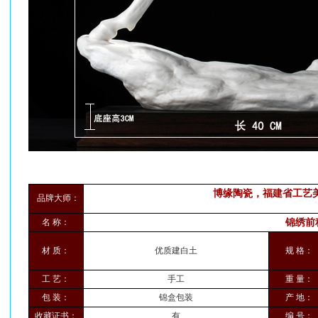
博缘陶瓷，福建省工艺
品牌大师：
名 称：
锦绣前
材 质：
优质建白土
规 格：
工 艺：
手工
重 量：
包 装：
锦盒包装
产 地：
收藏证书：
有
编 号：