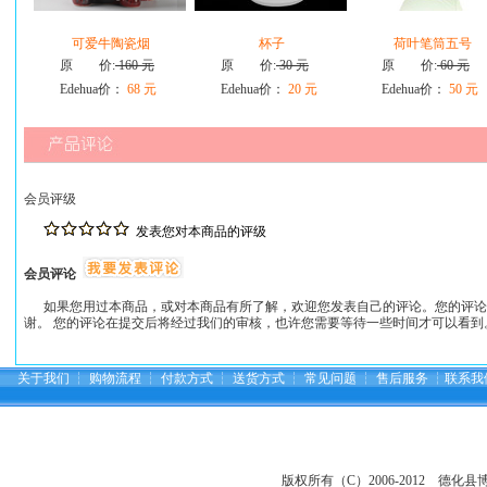
可爱牛陶瓷烟
杯子
荷叶笔筒五号
原 价:
160 元
原 价:
30 元
原 价:
60 元
Edehua价：
68 元
Edehua价：
20 元
Edehua价：
50 元
会员评级
发表您对本商品的评级
会员评论
如果您用过本商品，或对本商品有所了解，欢迎您发表自己的评论。您的评论
谢。 您的评论在提交后将经过我们的审核，也许您需要等待一些时间才可以看到
关于我们
┆
购物流程
┆
付款方式
┆
送货方式
┆
常见问题
┆
售后服务
┆
联系我
版权所有（C）2006-2012 德化