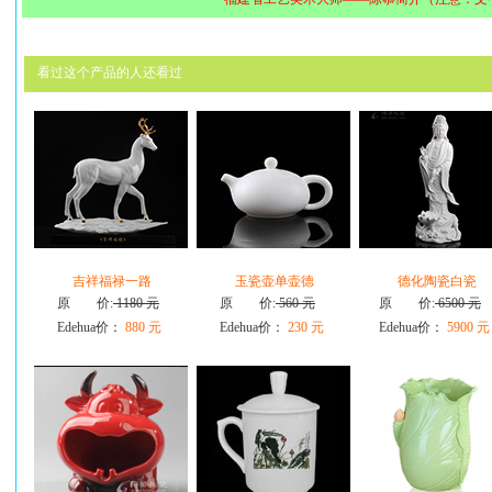
看过这个产品的人还看过
吉祥福禄一路
玉瓷壶单壶德
德化陶瓷白瓷
原 价:
1180 元
原 价:
560 元
原 价:
6500 元
Edehua价：
880 元
Edehua价：
230 元
Edehua价：
5900 元