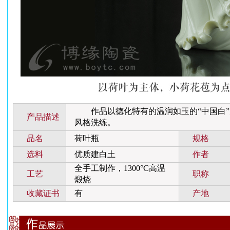
作品以德化特有的温润如玉的“中国白”
产品描述
风格洗练。
品名
荷叶瓶
规格
选料
优质建白土
作者
全手工制作，1300°C高温
工艺
职称
煅烧
收藏证书
有
产地