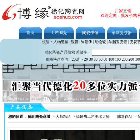
厂家直销
欢迎定做，批发价格
首页
工艺陶瓷
陶瓷佛像
羊脂瓷茶器
快速：
人物瓷塑
|
观音
|
弥勒佛
|
动物瓷
|
羊脂玉瓷壶
|
瓷花
德化陶瓷产品搜索 关健字：
价格快速查询：
20以下
20-30
30-50
50-100
100-200
200-30
您的位置： 德化陶瓷商城
->
大师精品
->
福建省工艺美术大师——陈恭作品
->