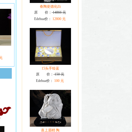
春陶瓷德化白
原 价：
14866 元
Edehua价：
12800 元
 元
15头手绘蓝
原 价：
150 元
Edehua价：
100 元
喜上眉梢 陶