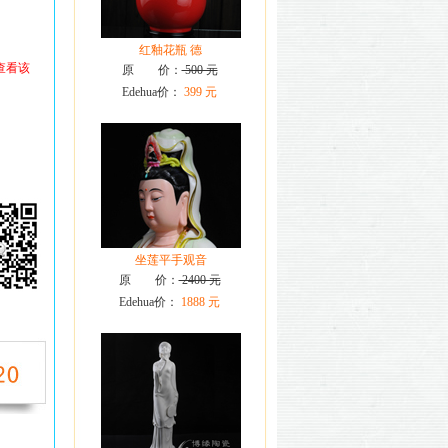
红釉花瓶 德
查看该
原 价：
500 元
Edehua价：
399 元
坐莲平手观音
原 价：
2400 元
Edehua价：
1888 元