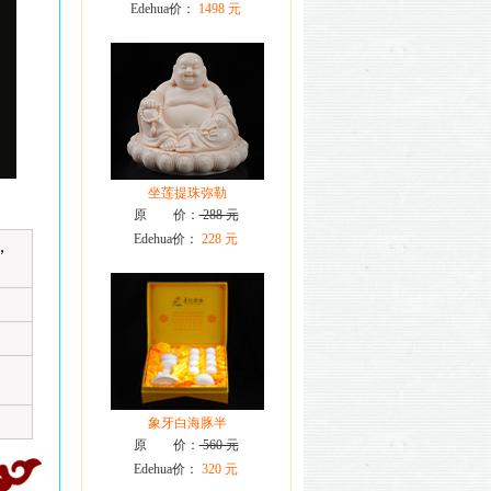
Edehua价：
1498 元
坐莲提珠弥勒
原 价：
288 元
Edehua价：
228 元
，
象牙白海豚半
原 价：
560 元
Edehua价：
320 元