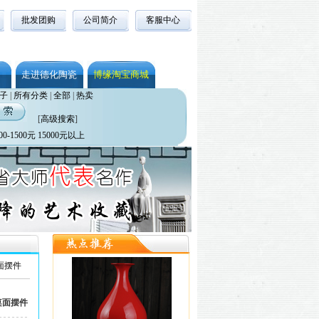
批发团购
公司简介
客服中心
走进德化陶瓷
博缘淘宝商城
子
|
所有分类
|
全部
|
热卖
[
高级搜索
]
00-1500元
15000元以上
面摆件
桌面摆件