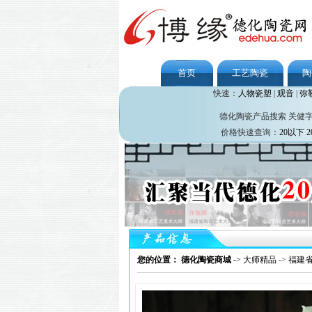
首页
工艺陶瓷
陶
快速：
人物瓷塑
|
观音
|
弥
德化陶瓷产品搜索 关健
价格快速查询：
20以下
2
您的位置： 德化陶瓷商城
->
大师精品
->
福建