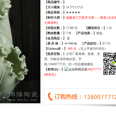
【商品编号：】
【大小规格：】
14.5*13.5*23
【商品等级：】
★★★★★
【制作大师：】
福建省工艺美术大师——陈恭 (点击
大师资料)
【
浏览次数
：】
17389 次
【
赠送积分
：】
1 分
【
剩余数量
：】
5 件
【产品包装：】
锦盒
【
会员商品
：
】
是
【
原 价 格
：
】
￥ 799 元
【
产品折扣
：
】
87.5%
【Edehua价：】
699 元
（马上节省100.00元）
【批发定制：
】公司厂家直销，批发、定
货、印标志等价格从优，手
机:13600777720，扫一扫右侧加微信
【咨询QQ：】
200377771
(柯先生)