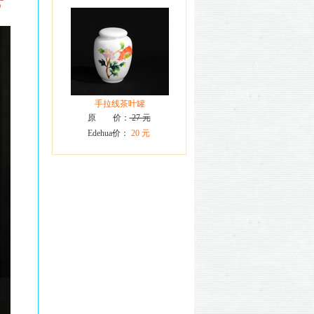
手拉线茶叶罐
原 价：
27 元
Edehua价：
20 元