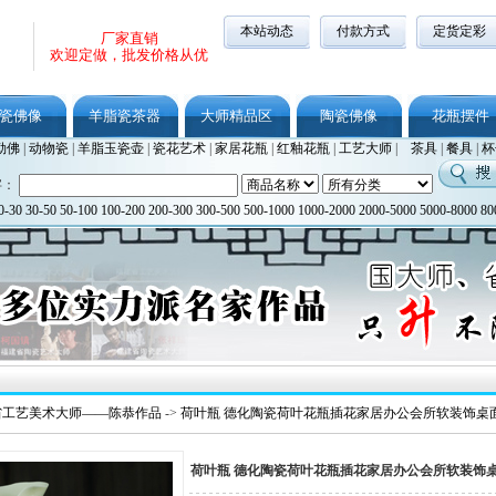
本站动态
付款方式
定货定彩
厂家直销
欢迎定做，批发价格从优
瓷佛像
羊脂瓷茶器
大师精品区
陶瓷佛像
花瓶摆件
勒佛
|
动物瓷
|
羊脂玉瓷壶
|
瓷花艺术
|
家居花瓶
|
红釉花瓶
|
工艺大师
|
茶具
|
餐具
|
杯
字：
0-30
30-50
50-100
100-200
200-300
300-500
500-1000
1000-2000
2000-5000
5000-8000
80
省工艺美术大师——陈恭作品
->
荷叶瓶 德化陶瓷荷叶花瓶插花家居办公会所软装饰桌
荷叶瓶 德化陶瓷荷叶花瓶插花家居办公会所软装饰