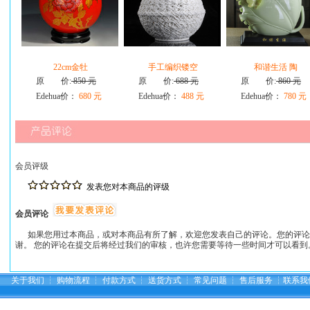
22cm金牡
手工编织镂空
和谐生活 陶
原 价:
850 元
原 价:
688 元
原 价:
860 元
Edehua价：
680 元
Edehua价：
488 元
Edehua价：
780 元
会员评级
发表您对本商品的评级
会员评论
如果您用过本商品，或对本商品有所了解，欢迎您发表自己的评论。您的评论
谢。 您的评论在提交后将经过我们的审核，也许您需要等待一些时间才可以看到
关于我们
┆
购物流程
┆
付款方式
┆
送货方式
┆
常见问题
┆
售后服务
┆
联系我