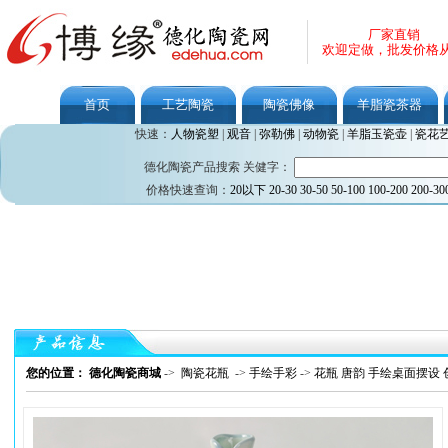
厂家直销
欢迎定做，批发价格
首页
工艺陶瓷
陶瓷佛像
羊脂瓷茶器
快速：
人物瓷塑
|
观音
|
弥勒佛
|
动物瓷
|
羊脂玉瓷壶
|
瓷花
德化陶瓷产品搜索 关健字：
价格快速查询：
20以下
20-30
30-50
50-100
100-200
200-30
您的位置： 德化陶瓷商城
->
陶瓷花瓶
->
手绘手彩
->
花瓶 唐韵 手绘桌面摆设