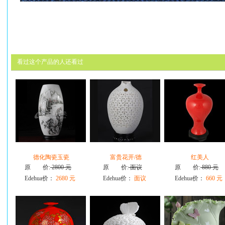
看过这个产品的人还看过
德化陶瓷玉瓷
富贵花开/德
红美人
原 价:
2800 元
原 价:
面议
原 价:
880 元
Edehua价：
2680 元
Edehua价：
面议
Edehua价：
660 元