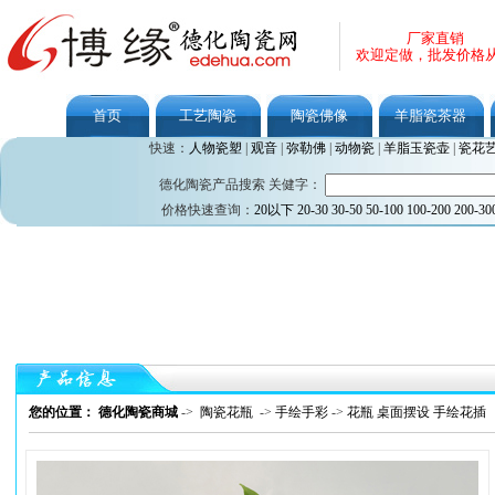
厂家直销
欢迎定做，批发价格
首页
工艺陶瓷
陶瓷佛像
羊脂瓷茶器
快速：
人物瓷塑
|
观音
|
弥勒佛
|
动物瓷
|
羊脂玉瓷壶
|
瓷花
德化陶瓷产品搜索 关健字：
价格快速查询：
20以下
20-30
30-50
50-100
100-200
200-30
您的位置： 德化陶瓷商城
->
陶瓷花瓶
->
手绘手彩
->
花瓶 桌面摆设 手绘花插