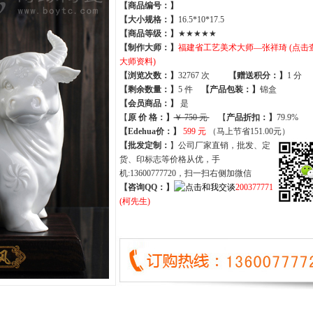
【商品编号：】
【大小规格：】
16.5*10*17.5
【商品等级：】
★★★★★
【制作大师：】
福建省工艺美术大师—张祥琦 (点击
大师资料)
【
浏览次数
：】
32767 次
【
赠送积分
：】
1 分
【
剩余数量
：】
5 件
【产品包装：】
锦盒
【
会员商品
：
】
是
【
原 价 格
：
】
￥ 750 元
【
产品折扣
：
】
79.9%
【Edehua价：】
599 元
（马上节省151.00元）
【批发定制：
】公司厂家直销，批发、定
货、印标志等价格从优，手
机:13600777720，扫一扫右侧加微信
【咨询QQ：】
200377771
(柯先生)