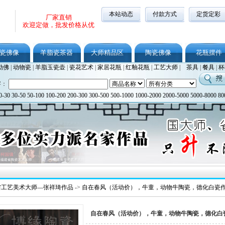
本站动态
付款方式
定货定彩
厂家直销
欢迎定做，批发价格从优
瓷佛像
羊脂瓷茶器
大师精品区
陶瓷佛像
花瓶摆件
勒佛
|
动物瓷
|
羊脂玉瓷壶
|
瓷花艺术
|
家居花瓶
|
红釉花瓶
|
工艺大师
|
茶具
|
餐具
|
杯
字：
0-30
30-50
50-100
100-200
200-300
300-500
500-1000
1000-2000
2000-5000
5000-8000
80
省工艺美术大师—张祥琦作品
->
自在春风（活动价），牛童，动物牛陶瓷，德化白瓷
自在春风（活动价），牛童，动物牛陶瓷，德化白