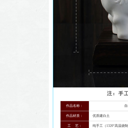
作品名称：
自在春
作品材质：
优质建白土
工 艺：
纯手工（1320°高温烧