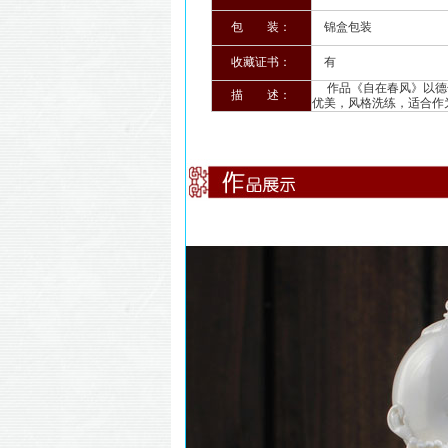
包 装：
锦盒包装
收藏证书：
有
作品《自在春风》以德化
描 述：
优美，风格洗练，适合作