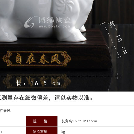
风
规 格：
长宽高:16.5*10*17.5cm
制）
物流重量：
kg