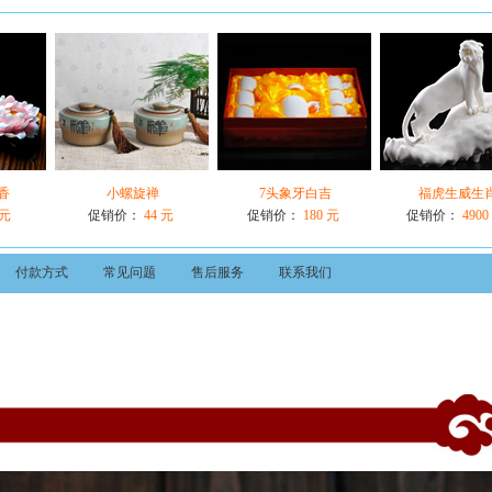
香
小螺旋禅
7头象牙白吉
福虎生威生
 元
促销价：
44 元
促销价：
180 元
促销价：
4900
付款方式
常见问题
售后服务
联系我们