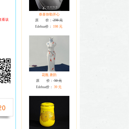
恭喜弥勒开心
查看该
原 价：
298 元
Edehua价：
198 元
花瓶 唐韵
原 价：
50 元
Edehua价：
39 元