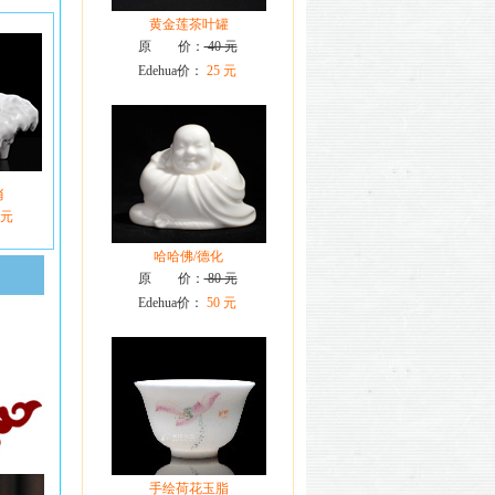
黄金莲茶叶罐
原 价：
40 元
Edehua价：
25 元
肖
 元
哈哈佛/德化
原 价：
80 元
Edehua价：
50 元
手绘荷花玉脂