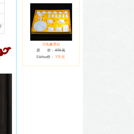
型
25头象牙白
原 价：
670 元
Edehua价：
370 元