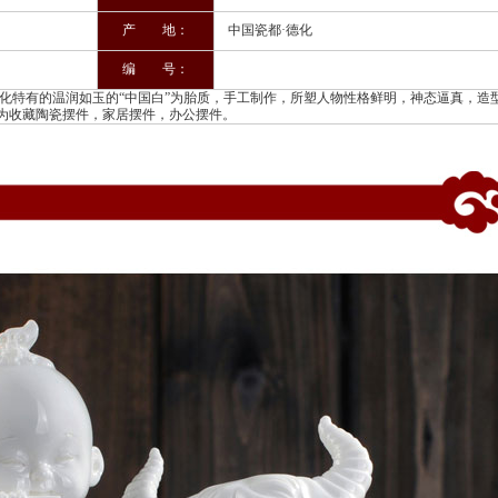
产 地：
中国瓷都·德化
编 号：
特有的温润如玉的“中国白”为胎质，手工制作，所塑人物性格鲜明，神态逼真，造
为收藏陶瓷摆件，家居摆件，办公摆件。