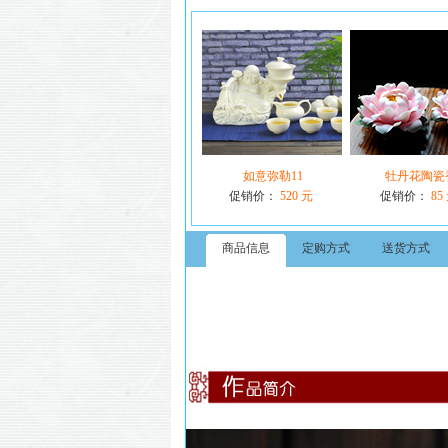
如意弥勒11
牡丹花陶瓷
促销价：
520 元
促销价：
85
商品信息
定购方式
送货方式