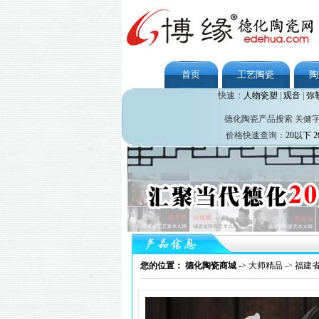
首页
工艺陶瓷
陶
快速：
人物瓷塑
|
观音
|
弥
德化陶瓷产品搜索 关健
价格快速查询：
20以下
2
您的位置： 德化陶瓷商城
->
大师精品
->
福建