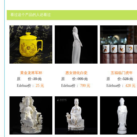
看过这个产品的人还看过
黄金龙将军杯
惠女德化白瓷
五福临门虎年
原 价:
39 元
原 价:
999 元
原 价:
528 元
Edehua价：
25 元
Edehua价：
799 元
Edehua价：
428 元