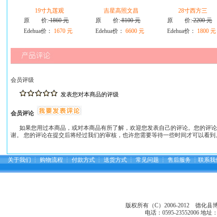
19寸九莲观
吉星高照文昌
28寸西方三
原 价:
1860 元
原 价:
8100 元
原 价:
2200 元
Edehua价：
1670 元
Edehua价：
6600 元
Edehua价：
1800 元
会员评级
发表您对本商品的评级
会员评论
如果您用过本商品，或对本商品有所了解，欢迎您发表自己的评论。您的评论
谢。 您的评论在提交后将经过我们的审核，也许您需要等待一些时间才可以看到
关于我们
┆
购物流程
┆
付款方式
┆
送货方式
┆
常见问题
┆
售后服务
┆
联系我
版权所有（C）2006-2012 德化
电话：0595-23552006
地址