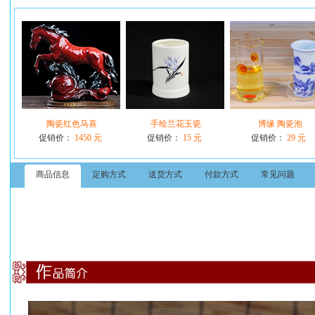
陶瓷红色马喜
手绘兰花玉瓷
博缘 陶瓷泡
促销价：
1450 元
促销价：
15 元
促销价：
29 元
商品信息
定购方式
送货方式
付款方式
常见问题