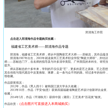
郑清海工作照
点击进入郑清海作品专题购买收藏：
福建省工艺美术师——郑清海作品专题
郑清海，福建省工艺美术师，师从中国陶瓷艺术大师——苏献忠，其作品蕴含
郑清海1987年出生，2003年就读泉州工艺美术职业学院“陶瓷大师班”，并结
师——苏献忠门下，在名师的指导及与许多清华美院、广州美院的本科生、研究
提升。
师从苏献忠的十多年来，学到的不仅仅是“艺”，更多的是艺之源泉、艺之思想。
其在传统与现代观念中反复推敲、琢磨，走一条与众不同的路。经过多年的创作
馆收藏。
作品获奖情况：
2012年，作品《男人四十》被韩国江源大学永久收藏；
2013年10月，作品《平安•如意》获第四届福建省陶瓷艺术设计创新评比金
收藏；
2014年5月，作品《平湖秋月》获得中国（莆田）工艺美术“百花奖”银奖。
(点击图片可直接进入本商城购买）
作品欣赏：