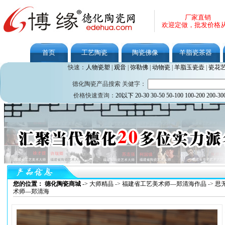
厂家直销
欢迎定做，批发价格
首页
工艺陶瓷
陶瓷佛像
羊脂瓷茶器
快速：
人物瓷塑
|
观音
|
弥勒佛
|
动物瓷
|
羊脂玉瓷壶
|
瓷花
德化陶瓷产品搜索 关健字：
价格快速查询：
20以下
20-30
30-50
50-100
100-200
200-30
您的位置： 德化陶瓷商城
->
大师精品
->
福建省工艺美术师—郑清海作品
->
思
术师—郑清海