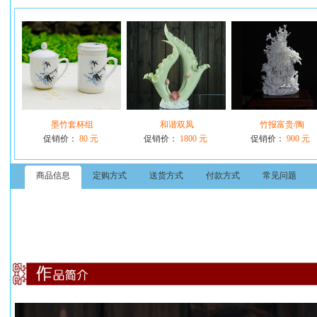
墨竹套杯组
和谐双凤
竹报富贵/陶
促销价：
80 元
促销价：
1800 元
促销价：
900 元
商品信息
定购方式
送货方式
付款方式
常见问题