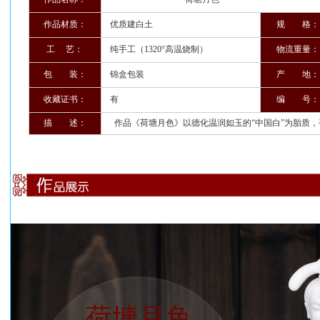
作品材质：
优质建白土
规 格：
工 艺：
纯手工（1320°高温烧制）
物流重量：
包 装：
锦盒包装
产 地：
收藏证书：
有
编 号：
描 述：
作品《荷塘月色》以德化温润如玉的“中国白”为胎质，