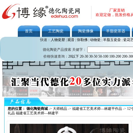
厂家直销
欢迎定做，批发价格
首页
工艺陶瓷
陶瓷佛像
羊脂瓷茶器
快速：
人物瓷塑
|
观音
|
弥勒佛
|
动物瓷
|
羊脂玉瓷壶
|
瓷花
德化陶瓷产品搜索 关健字：
价格快速查询：
20以下
20-30
30-50
50-100
100-200
200-30
您的位置： 德化陶瓷商城
->
大师精品
->
福建省工艺美术师—林建平作品
->
1
礼品 福建省工艺美术师—林建平