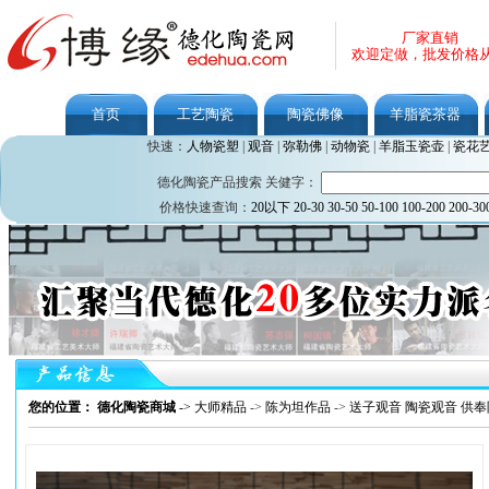
厂家直销
欢迎定做，批发价格
首页
工艺陶瓷
陶瓷佛像
羊脂瓷茶器
快速：
人物瓷塑
|
观音
|
弥勒佛
|
动物瓷
|
羊脂玉瓷壶
|
瓷花
德化陶瓷产品搜索 关健字：
价格快速查询：
20以下
20-30
30-50
50-100
100-200
200-30
您的位置： 德化陶瓷商城
->
大师精品
->
陈为坦作品
->
送子观音 陶瓷观音 供奉