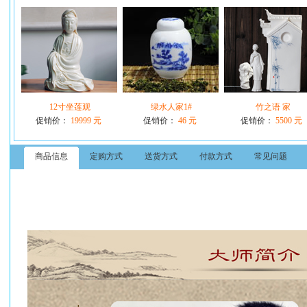
12寸坐莲观
绿水人家1#
竹之语 家
促销价：
19999 元
促销价：
46 元
促销价：
5500 元
商品信息
定购方式
送货方式
付款方式
常见问题