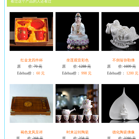
看过这个产品的人还看过
红金龙四件杯
坐莲观音彩色
不倒翁弥勒佛
原 价:
70 元
原 价:
1288 元
原 价:
1699 元
Edehua价：
60 元
Edehua价：
998 元
Edehua价：
1200 元
褐色龙凤呈祥
时来运转陶瓷
德化陶瓷佛像
原 价:
268 元
原 价:
258 元
原 价:
3280 元