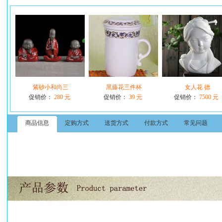
紫砂小和尚三
黑藤花三件杯
女人花 德
促销价：
280 元
促销价：
39 元
促销价：
7500 元
商品信息
定购方式
送货方式
付款方式
常见问题