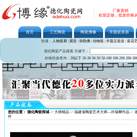
厂家直销
欢迎定做，批发价格
首页
工艺陶瓷
陶瓷佛像
羊脂瓷茶器
快速：
人物瓷塑
|
观音
|
弥勒佛
|
动物瓷
|
羊脂玉瓷壶
|
瓷花
德化陶瓷产品搜索 关健字：
价格快速查询：
20以下
20-30
30-50
50-100
100-200
200-30
您的位置： 德化陶瓷商城
->
大师精品
->
福建省陶瓷艺术大师—许瑞卿作品
->
件