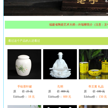
福建省陶瓷艺术大师—许瑞卿简介（注意：文
看过这个产品的人还看过
手绘茶叶罐
孔明
帝王黄 礼品
原 价:
25 元
原 价:
800 元
原 价:
180 元
Edehua价：
18 元
Edehua价：
600 元
Edehua价：
150 元