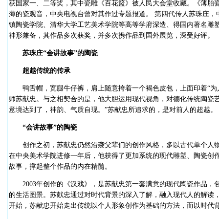
获国家一、二等奖，其中瓷雕《百花篮》被人民大会堂收藏。《薄胎瓷
薄的瓷观音，中央电视台曾对其作过专题报道。 第四代传人苏珠庄，
镇陶瓷学院、清华大学工艺美术学院等高等学府深造、得国内著名雕
神形兼备，其作品多次获奖，并多次携作品到国外展览，深受好评。
苏珠庄“会讲故事”的陶瓷
超越传统的传承
鸭舌帽，宽腿牛仔裤，肩上随意挎着一个褐色皮包，上面印着“为人
师苏献忠。与之相契合的是，他大胆运用现代视角，对德化传统陶瓷艺
意境达到了，神韵、气质自现。”苏献忠所追求的，是对前人的超越。
“会讲故事”的陶瓷
创作之初，苏献忠仍然沿袭父辈们的创作风格，多以古代单个人物
在中央美术学院进修一年后，他获得了更加系统的现代雕塑、陶瓷创
故事，撑起整个作品的内在精髓。
2003年创作的《汉戏》，是苏献忠第一套满意的现代陶瓷作品，
的生活图景。苏献忠通过对时代背景的深入了解，融入现代人的解读
开始，苏献忠开始走出传统以个人形象创作为基础的方法，而以时代