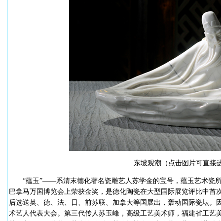
东坡观潮（点击图片可直接
“蕴玉”——系清末德化著名瓷雕艺人苏学金的宝号，蕴玉艺术瓷所
巴拿马万国博览会上荣获金奖，是德化陶瓷在大型国际展览评比中首
后选送英、德、法、日、前苏联、加拿大等国展出，轰动国际瓷坛。
术艺人代表大会。第三代传人苏玉峰，高级工艺美术师，福建省工艺美