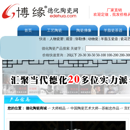
厂家直销
欢迎定做，批发价格
首页
工艺陶瓷
陶瓷佛像
羊脂瓷茶器
快速：
人物瓷塑
|
观音
|
弥勒佛
|
动物瓷
|
羊脂玉瓷壶
|
瓷花
德化陶瓷产品搜索 关健字：
价格快速查询：
20以下
20-30
30-50
50-100
100-200
200-30
您的位置： 德化陶瓷商城
->
大师精品
->
中国陶瓷艺术大师—苏献忠作品
->
宫