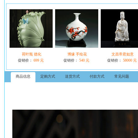
荷叶瓶 德化
博缘 手绘花
文昌帝君如意
促销价：
699 元
促销价：
540 元
促销价：
58000 元
商品信息
定购方式
送货方式
付款方式
常见问题