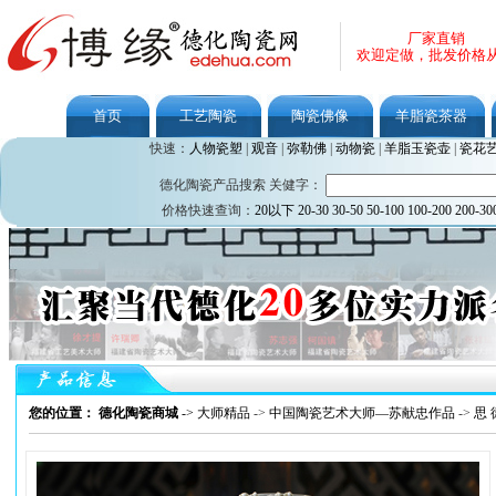
厂家直销
欢迎定做，批发价格
首页
工艺陶瓷
陶瓷佛像
羊脂瓷茶器
快速：
人物瓷塑
|
观音
|
弥勒佛
|
动物瓷
|
羊脂玉瓷壶
|
瓷花
德化陶瓷产品搜索 关健字：
价格快速查询：
20以下
20-30
30-50
50-100
100-200
200-30
您的位置： 德化陶瓷商城
->
大师精品
->
中国陶瓷艺术大师—苏献忠作品
->
思