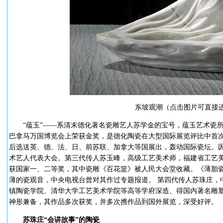
东坡观潮（点击图片可直接
“蕴玉”——系清末德化著名瓷雕艺人苏学金的宝号，蕴玉艺术瓷所
巴拿马万国博览会上荣获金奖，是德化陶瓷在大型国际展览评比中首
后选送英、德、法、日、前苏联、加拿大等国展出，轰动国际瓷坛。
术艺人代表大会。第三代传人苏玉峰，高级工艺美术师，福建省工艺美
获国家一、二等奖，其中瓷雕《百花篮》被人民大会堂收藏。《薄胎瓷
薄的瓷观音，中央电视台曾对其作过专题报道。 第四代传人苏珠庄，
镇陶瓷学院、清华大学工艺美术学院等高等学府深造、得国内著名雕
神形兼备，其作品多次获奖，并多次携作品到国外展览，深受好评。
苏珠庄“会讲故事”的陶瓷