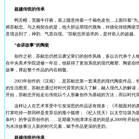
超越传统的传承
鸭舌帽，宽腿牛仔裤，肩上随意挎着一个褐色皮包，上面印着“为人
师苏献忠。与之相契合的是，他大胆运用现代视角，对德化传统陶瓷艺
意境达到了，神韵、气质自现。”苏献忠所追求的，是对前人的超越。
“会讲故事”的陶瓷
创作之初，苏献忠仍然沿袭父辈们的创作风格，多以古代单个人物
在中央美术学院进修一年后，他获得了更加系统的现代雕塑、陶瓷创
故事，撑起整个作品的内在精髓。
2003年创作的《汉戏》，是苏献忠第一套满意的现代陶瓷作品，
的生活图景。苏献忠通过对时代背景的深入了解，融入现代人的解读
开始，苏献忠开始走出传统以个人形象创作为基础的方法，而以时代
这样让人在艺术享受中引发深思的作品还有很多：《不能面对的真
打算吃掉一群同样是变异后的瘦小狐狸；《杞人忧天》以太空垃圾为
条约》的争议而创作的……近期最为他津津乐道的则是从2009年开
为水浒故事注入新的时代元素，赋予作品更深的意韵。
超越传统的传承