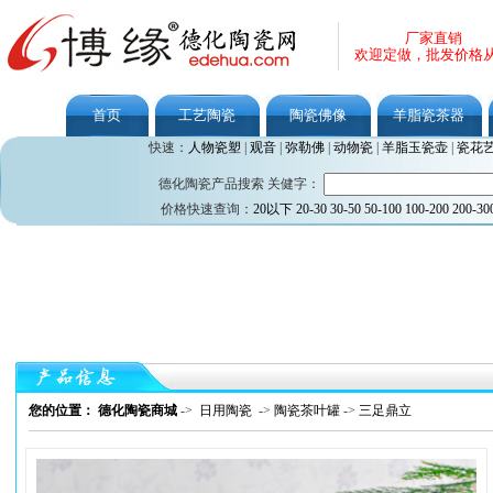
厂家直销
欢迎定做，批发价格
首页
工艺陶瓷
陶瓷佛像
羊脂瓷茶器
快速：
人物瓷塑
|
观音
|
弥勒佛
|
动物瓷
|
羊脂玉瓷壶
|
瓷花
德化陶瓷产品搜索 关健字：
价格快速查询：
20以下
20-30
30-50
50-100
100-200
200-30
您的位置： 德化陶瓷商城
->
日用陶瓷
->
陶瓷茶叶罐
->
三足鼎立