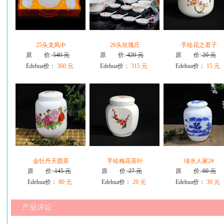
25头龙凤中
26头玫瑰庄
手绘花之君子
原 价:
540 元
原 价:
420 元
原 价:
20 元
Edehua价：
360 元
Edehua价：
315 元
Edehua价：
15 元
金牡丹天圆茶
手绘梅花茶叶
绿水人家2#
原 价:
145 元
原 价:
27 元
原 价:
60 元
Edehua价：
80 元
Edehua价：
20 元
Edehua价：
30 元