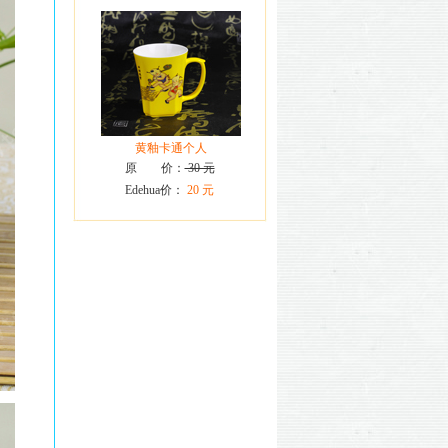
黄釉卡通个人
原 价：
30 元
Edehua价：
20 元