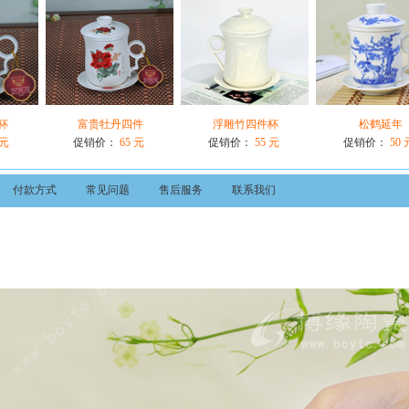
杯
富贵牡丹四件
浮雕竹四件杯
松鹤延年
 元
促销价：
65 元
促销价：
55 元
促销价：
50 
付款方式
常见问题
售后服务
联系我们