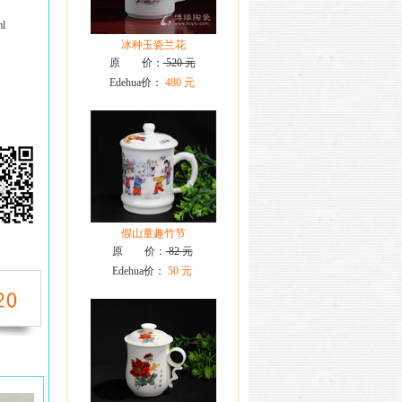
l
冰种玉瓷兰花
原 价：
520 元
Edehua价：
480 元
假山童趣竹节
原 价：
82 元
Edehua价：
50 元