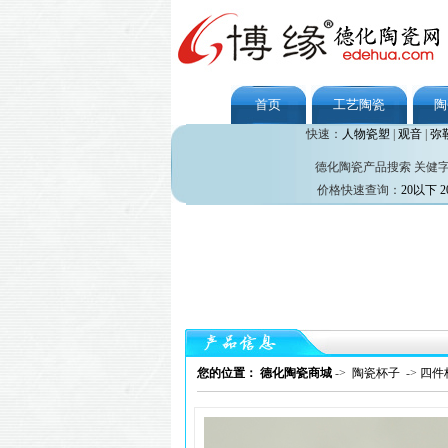
首页
工艺陶瓷
陶
快速：
人物瓷塑
|
观音
|
弥
德化陶瓷产品搜索 关健
价格快速查询：
20以下
2
您的位置： 德化陶瓷商城
->
陶瓷杯子
->
四件