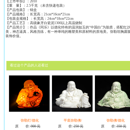
【上市年份】：2010
【重 量】：2.5千克 （未含快递包装）
【产品包装】：锦盒
【产品规格】：长宽高：21cm*16cm*21cm
【包装盒规格】：长宽高：24cm*18cm*22cm
【产品工艺】：高级象牙白瓷泥1300以上高温烧制
【产品简介】：作品《同乐》以德化特有的温润如玉的“中国白”为胎质，搭配红
美，神态逼真，风格洗练，有一种单纯的雕塑美和原材料的质地美。弥勒坦胸露
装饰价值。
看过这个产品的人还看过
弥勒灯/德化
平底弥勒佛/
弥勒佛/德化
原 价:
900 元
原 价:
250 元
原 价:
350 元