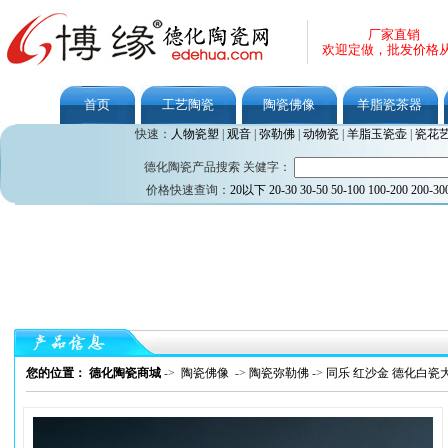
厂家直销
欢迎定做，批发价格
首页
工艺陶瓷
陶瓷佛像
羊脂瓷茶器
快速：
人物瓷塑
|
观音
|
弥勒佛
|
动物瓷
|
羊脂玉瓷壶
|
瓷花
德化陶瓷产品搜索 关健字：
价格快速查询：
20以下
20-30
30-50
50-100
100-200
200-30
您的位置： 德化陶瓷商城
->
陶瓷佛像
->
陶瓷弥勒佛
->
同乐 红沙金 德化白