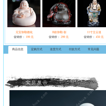
元宝弥勒德化
B款弥勒 创
11寸立云送
促销价：
199 元
促销价：
299 元
促销价：
450 元
商品信息
定购方式
送货方式
付款方式
常见问题