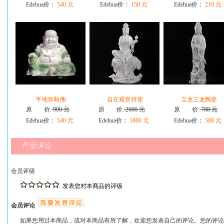
Edehua价：
540 元
Edehua价：
150 元
Edehua价：
210 元
平地弥勒佛/
自在观音持莲
立龙三龙陶瓷
原 价:
900 元
原 价:
2600 元
原 价:
788 元
Edehua价：
540 元
Edehua价：
1800 元
Edehua价：
588 元
会员评级
发表您对本商品的评级
会员评论
如果您用过本商品，或对本商品有所了解，欢迎您发表自己的评论。您的评论