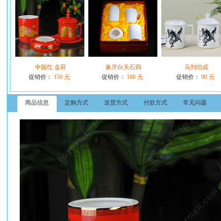
中国红 金荷
象牙白天石四
马到功成
促销价：
150 元
促销价：
160 元
促销价：
90 元
商品信息
定购方式
送货方式
付款方式
常见问题