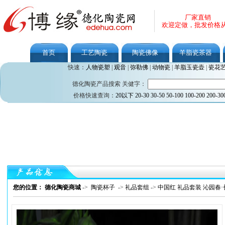
厂家直销
欢迎定做，批发价格
首页
工艺陶瓷
陶瓷佛像
羊脂瓷茶器
快速：
人物瓷塑
|
观音
|
弥勒佛
|
动物瓷
|
羊脂玉瓷壶
|
瓷花
德化陶瓷产品搜索 关健字：
价格快速查询：
20以下
20-30
30-50
50-100
100-200
200-30
您的位置： 德化陶瓷商城
->
陶瓷杯子
->
礼品套组
->
中国红 礼品套装 沁园春·