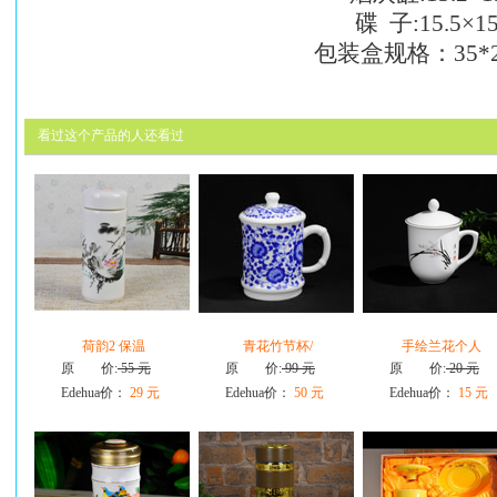
碟 子:15.5×15.
包装盒规格：35*2
看过这个产品的人还看过
荷韵2 保温
青花竹节杯/
手绘兰花个人
原 价:
55 元
原 价:
99 元
原 价:
20 元
Edehua价：
29 元
Edehua价：
50 元
Edehua价：
15 元