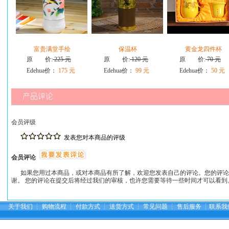
富贵满堂手绘
保温杯
黄金龙四件杯
原 价:
225 元
原 价:
120 元
原 价:
70 元
Edehua价：
175 元
Edehua价：
99 元
Edehua价：
50 元
会员评级
发表您对本商品的评级
会员评论
如果您用过本商品，或对本商品有所了解，欢迎您发表自己的评论。您的评论
谢。 您的评论在提交后将经过我们的审核，也许您需要等待一些时间才可以看到
关于我们
┆
购物流程
┆
付款方式
┆
送货方式
┆
常见问题
┆
售后服务
┆
联系我