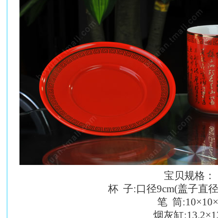
宝贝规格：
杯 子:口径9cm(盖子直径10.5
笔 筒:10×10×1
烟灰缸:13.2×13.