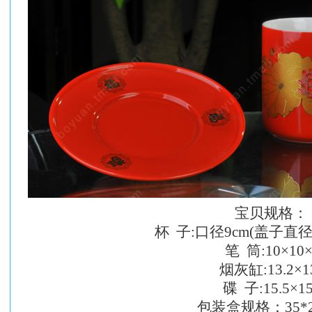
宝贝规格：
杯 子:口径9cm(盖子直径10.5
笔 筒:10×10×1
烟灰缸:13.2×13.
碟 子:15.5×15.
包装盒规格：35*2