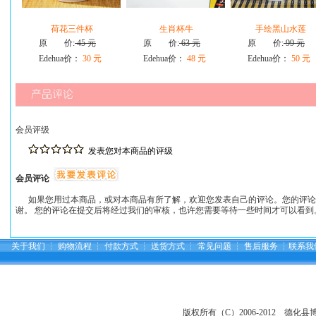
荷花三件杯
生肖杯牛
手绘黑山水莲
原 价:
45 元
原 价:
63 元
原 价:
99 元
Edehua价：
30 元
Edehua价：
48 元
Edehua价：
50 元
会员评级
发表您对本商品的评级
会员评论
如果您用过本商品，或对本商品有所了解，欢迎您发表自己的评论。您的评论
谢。 您的评论在提交后将经过我们的审核，也许您需要等待一些时间才可以看到
关于我们
┆
购物流程
┆
付款方式
┆
送货方式
┆
常见问题
┆
售后服务
┆
联系我
版权所有（C）2006-2012 德化