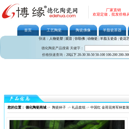
厂家直销
欢迎定做，批发价格
首页
工艺陶瓷
陶瓷佛像
羊脂瓷茶器
快速：
人物瓷塑
|
观音
|
弥勒佛
|
动物瓷
|
羊脂玉瓷壶
|
瓷花
德化陶瓷产品搜索 关健字：
价格快速查询：
20以下
20-30
30-50
50-100
100-200
200-30
您的位置： 德化陶瓷商城
->
陶瓷杯子
->
礼品套组
->
中国红 金荷花将军杯套