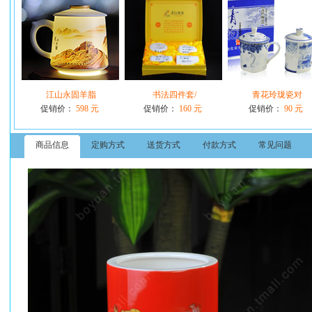
江山永固羊脂
书法四件套/
青花玲珑瓷对
促销价：
598 元
促销价：
160 元
促销价：
90 元
商品信息
定购方式
送货方式
付款方式
常见问题