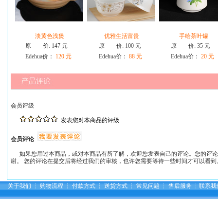
淡黄色浅煲
优雅生活富贵
手绘茶叶罐
原 价:
147 元
原 价:
100 元
原 价:
35 元
Edehua价：
120 元
Edehua价：
88 元
Edehua价：
20 元
会员评级
发表您对本商品的评级
会员评论
如果您用过本商品，或对本商品有所了解，欢迎您发表自己的评论。您的评论
谢。 您的评论在提交后将经过我们的审核，也许您需要等待一些时间才可以看到
关于我们
┆
购物流程
┆
付款方式
┆
送货方式
┆
常见问题
┆
售后服务
┆
联系我