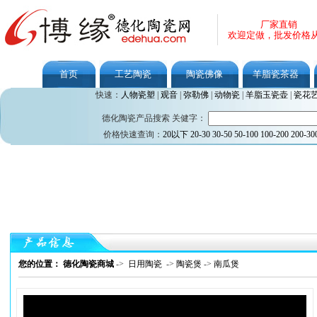
厂家直销
欢迎定做，批发价格
首页
工艺陶瓷
陶瓷佛像
羊脂瓷茶器
快速：
人物瓷塑
|
观音
|
弥勒佛
|
动物瓷
|
羊脂玉瓷壶
|
瓷花
德化陶瓷产品搜索 关健字：
价格快速查询：
20以下
20-30
30-50
50-100
100-200
200-30
您的位置： 德化陶瓷商城
->
日用陶瓷
->
陶瓷煲
->
南瓜煲