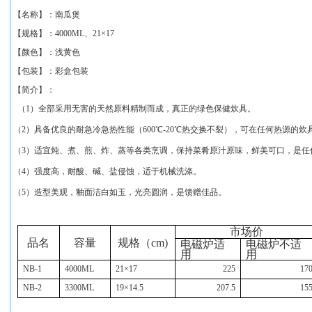
【名称】：
南瓜煲
【规格】：
4000ML、21×17
【颜色】：浅黄色
【包装】：彩盒包装
【简介】：
（1）全部采用无害的天然原料精制而成，真正的绿色保健炊具。
（2）具备优良的耐急冷急热性能（600℃-20℃热交换不裂），可在任何热源的
（3）适宜炖、煮、煎、炸、蒸等各类烹调，保持菜肴原汁原味，鲜美可口，是任
（4）强度高，耐酸、碱、盐侵蚀，适于机械洗涤。
（5）造型美观，釉面洁白如玉，光亮圆润，是馈赠佳品。
市场价
品名
容量
规格（
cm)
电磁炉适
电磁炉不适
用
用
NB-1
4000ML
21
×
17
225
17
NB-2
3300ML
19
×
14.5
207.5
15