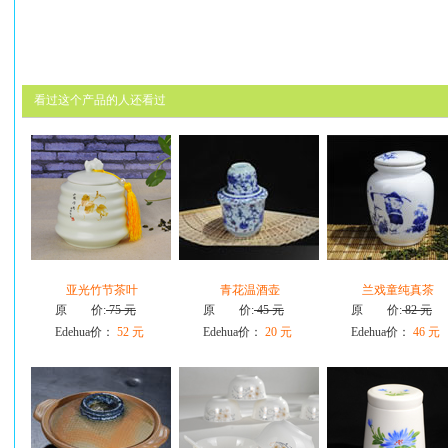
看过这个产品的人还看过
亚光竹节茶叶
青花温酒壶
兰戏童纯真茶
原 价:
75 元
原 价:
45 元
原 价:
82 元
Edehua价：
52 元
Edehua价：
20 元
Edehua价：
46 元