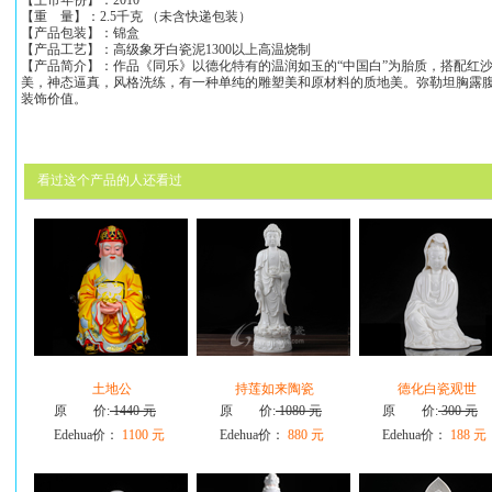
【上市年份】：2010
【重 量】：2.5千克 （未含快递包装）
【产品包装】：锦盒
【产品工艺】：高级象牙白瓷泥1300以上高温烧制
【产品简介】：作品《同乐》以德化特有的温润如玉的“中国白”为胎质，搭配红
美，神态逼真，风格洗练，有一种单纯的雕塑美和原材料的质地美。弥勒坦胸露
装饰价值。
看过这个产品的人还看过
土地公
持莲如来陶瓷
德化白瓷观世
原 价:
1440 元
原 价:
1080 元
原 价:
300 元
Edehua价：
1100 元
Edehua价：
880 元
Edehua价：
188 元