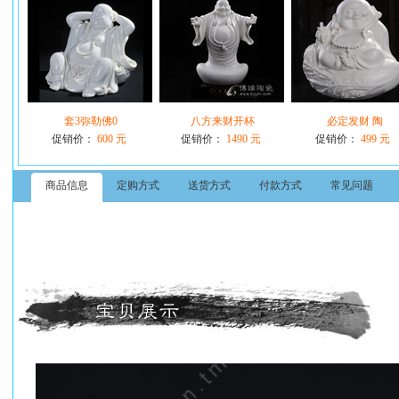
套3弥勒佛0
八方来财开杯
必定发财 陶
促销价：
600 元
促销价：
1490 元
促销价：
499 元
商品信息
定购方式
送货方式
付款方式
常见问题