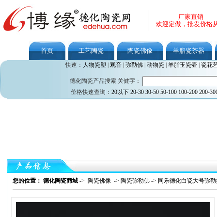
厂家直销
欢迎定做，批发价格
首页
工艺陶瓷
陶瓷佛像
羊脂瓷茶器
快速：
人物瓷塑
|
观音
|
弥勒佛
|
动物瓷
|
羊脂玉瓷壶
|
瓷花
德化陶瓷产品搜索 关健字：
价格快速查询：
20以下
20-30
30-50
50-100
100-200
200-30
您的位置： 德化陶瓷商城
->
陶瓷佛像
->
陶瓷弥勒佛
->
同乐德化白瓷大号弥勒