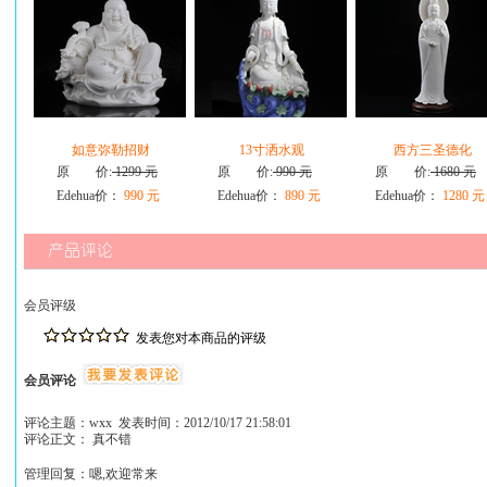
如意弥勒招财
13寸洒水观
西方三圣德化
原 价:
1299 元
原 价:
990 元
原 价:
1680 元
Edehua价：
990 元
Edehua价：
890 元
Edehua价：
1280 元
会员评级
发表您对本商品的评级
会员评论
评论主题：wxx 发表时间：2012/10/17 21:58:01
评论正文： 真不错
管理回复：嗯,欢迎常来