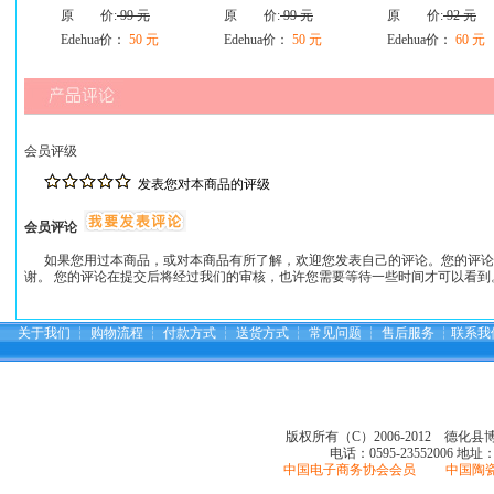
原 价:
99 元
原 价:
99 元
原 价:
92 元
Edehua价：
50 元
Edehua价：
50 元
Edehua价：
60 元
会员评级
发表您对本商品的评级
会员评论
如果您用过本商品，或对本商品有所了解，欢迎您发表自己的评论。您的评论
谢。 您的评论在提交后将经过我们的审核，也许您需要等待一些时间才可以看到
关于我们
┆
购物流程
┆
付款方式
┆
送货方式
┆
常见问题
┆
售后服务
┆
联系我
版权所有（C）2006-2012 德化
电话：0595-23552006
地址
中国电子商务协会会员 中国陶