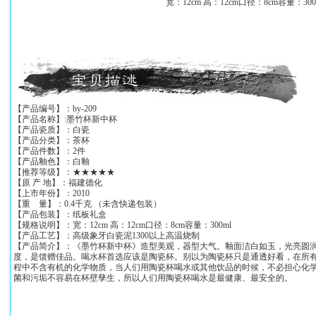
宽：12cm 高：12cm口径：8cm容量：300
【产品编号】：by-209
【产品名称】:墨竹杯新中杯
【产品瓷质】：白瓷
【产品分类】：茶杯
【产品件数】：2件
【产品釉色】：白釉
【推荐等级】：★★★★★
【原 产 地】：福建德化
【上市年份】：2010
【重 量】：0.4千克 （未含快递包装）
【产品包装】：纸板礼盒
【规格说明】：宽：12cm 高：12cm口径：8cm容量：300ml
【产品工艺】：高级象牙白瓷泥1300以上高温烧制
【产品简介】：《墨竹杯新中杯》造型美观，器型大气。釉面洁白如玉，光亮圆润
度，是馈赠佳品。喝水杯首选应该是陶瓷杯。别以为陶瓷杯只是通透好看，在所
程中不含有机的化学物质，当人们用陶瓷杯喝水或其他饮品的时候，不必担心化
菌和污垢不容易在杯壁孳生，所以人们用陶瓷杯喝水是最健康、最安全的。