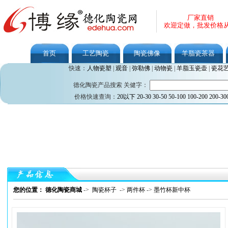
厂家直销
欢迎定做，批发价格
首页
工艺陶瓷
陶瓷佛像
羊脂瓷茶器
快速：
人物瓷塑
|
观音
|
弥勒佛
|
动物瓷
|
羊脂玉瓷壶
|
瓷花
德化陶瓷产品搜索 关健字：
价格快速查询：
20以下
20-30
30-50
50-100
100-200
200-30
您的位置： 德化陶瓷商城
->
陶瓷杯子
->
两件杯
->
墨竹杯新中杯