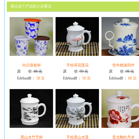
看过这个产品的人还看过
向日葵套杯
手绘荷花莲花
世外桃源四件
原 价:
88 元
原 价:
99 元
原 价:
98 元
Edehua价：
58 元
Edehua价：
50 元
Edehua价：
68 元
黑山水竹节杯
手绘黑山水莲
亚光釉牡丹水