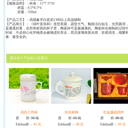
【规格说明】：杯身：11*7.5*10
杯盖：8.5*8.5*4
容量：350ml
【产品工艺】：高级象牙白瓷泥1300以上高温烧制
【产品简介】：《绿叶直筒杯》造型美观，器型大气。釉面洁白如玉，光亮圆润
是通透好看，在所有材质的杯子里，陶瓷杯可是最健康的。陶瓷杯在烧制的过程
时候，不必担心化学物质会被喝进肚里去，而且玻璃表面光滑，容易清洗，细菌
康、最安全的。
看过这个产品的人还看过
花卉三件杯
生肖杯狗
红金盏花四件
原 价:
50 元
原 价:
63 元
原 价:
80 元
Edehua价：
45 元
Edehua价：
48 元
Edehua价：
60 元