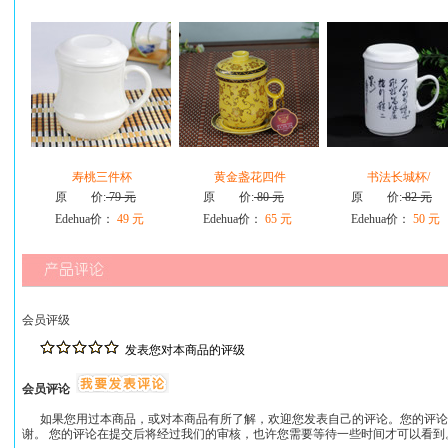
寿桃三件杯
黄金盏花四件
书法长城杯/
原 价:
79 元
原 价:
80 元
原 价:
82 元
Edehua价：
49 元
Edehua价：
65 元
Edehua价：
50 元
会员评级
发表您对本商品的评级
会员评论
如果您用过本商品，或对本商品有所了解，欢迎您发表自己的评论。您的评论
谢。 您的评论在提交后将经过我们的审核，也许您需要等待一些时间才可以看到