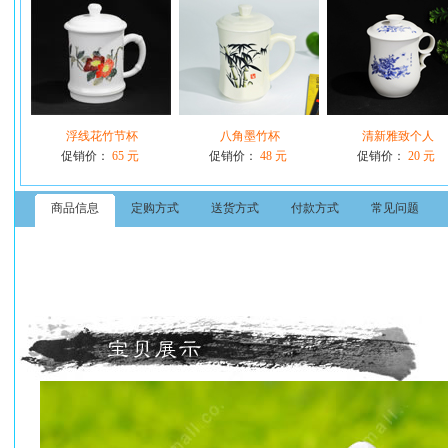
浮线花竹节杯
八角墨竹杯
清新雅致个人
促销价：
65 元
促销价：
48 元
促销价：
20 元
商品信息
定购方式
送货方式
付款方式
常见问题