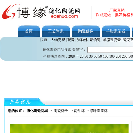
厂家直销
欢迎定做，批发价格
首页
工艺陶瓷
陶瓷佛像
羊脂瓷茶器
快速：
人物瓷塑
|
观音
|
弥勒佛
|
动物瓷
|
羊脂玉瓷壶
|
瓷花
德化陶瓷产品搜索 关健字：
价格快速查询：
20以下
20-30
30-50
50-100
100-200
200-30
您的位置： 德化陶瓷商城
->
陶瓷杯子
->
两件杯
->
绿叶直筒杯