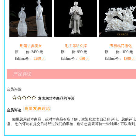
明清古典美女
毛主席站立挥
五福临门德化
原 价:
2499 元
原 价:
990 元
原 价:
1690 元
Edehua价：
2299 元
Edehua价：
680 元
Edehua价：
1390 元
会员评级
发表您对本商品的评级
会员评论
如果您用过本商品，或对本商品有所了解，欢迎您发表自己的评论。您的评论
谢。 您的评论在提交后将经过我们的审核，也许您需要等待一些时间才可以看到