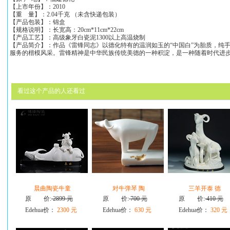
【上市年份】：2010
【重 量】：2.04千克 （未含快递包装）
【产品包装】：锦盒
【规格说明】：长宽高：20cm*11cm*22cm
【产品工艺】：高级象牙白瓷泥1300以上高温烧制
【产品简介】：作品《雷锋同志》以德化特有的温润如玉的“中国白”为胎质，纯
服务的楷模风采。雷锋精神是中华民族传统美德的一种积淀，是一种随着时代进
看过这个产品的人还看过
晨曲陶瓷牛童
对牛弹琴 陶
三羊开泰 德
原 价:
2899 元
原 价:
700 元
原 价:
410 元
Edehua价：
2300 元
Edehua价：
630 元
Edehua价：
320 元