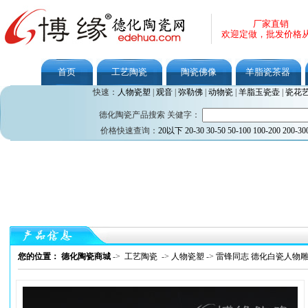
厂家直销
欢迎定做，批发价格
首页
工艺陶瓷
陶瓷佛像
羊脂瓷茶器
快速：
人物瓷塑
|
观音
|
弥勒佛
|
动物瓷
|
羊脂玉瓷壶
|
瓷花
德化陶瓷产品搜索 关健字：
价格快速查询：
20以下
20-30
30-50
50-100
100-200
200-30
您的位置： 德化陶瓷商城
->
工艺陶瓷
->
人物瓷塑
->
雷锋同志 德化白瓷人物