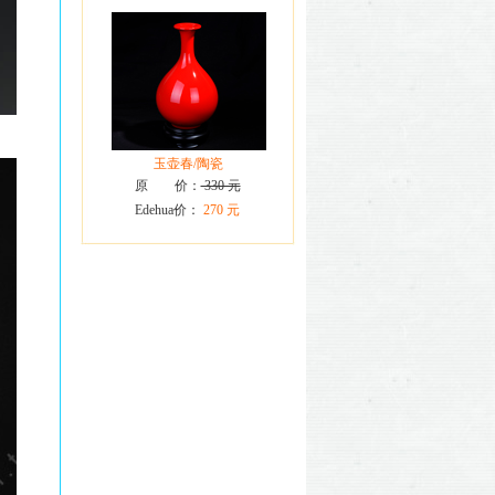
玉壶春/陶瓷
原 价：
330 元
Edehua价：
270 元