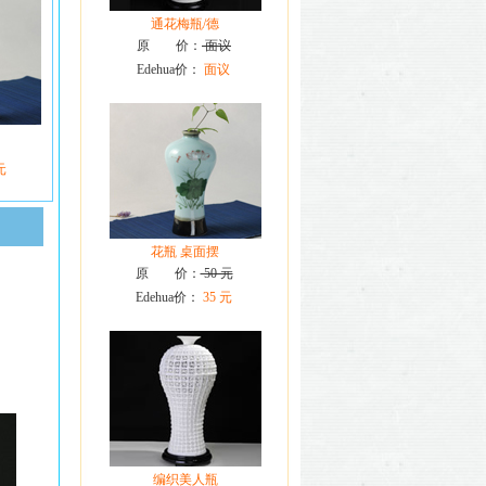
通花梅瓶/德
原 价：
面议
Edehua价：
面议
元
花瓶 桌面摆
原 价：
50 元
Edehua价：
35 元
编织美人瓶