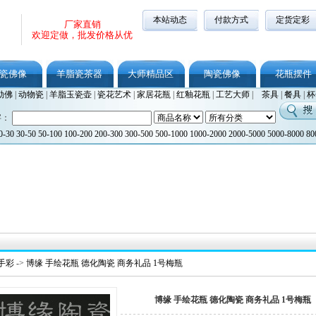
本站动态
付款方式
定货定彩
厂家直销
欢迎定做，批发价格从优
瓷佛像
羊脂瓷茶器
大师精品区
陶瓷佛像
花瓶摆件
勒佛
|
动物瓷
|
羊脂玉瓷壶
|
瓷花艺术
|
家居花瓶
|
红釉花瓶
|
工艺大师
|
茶具
|
餐具
|
杯
字：
0-30
30-50
50-100
100-200
200-300
300-500
500-1000
1000-2000
2000-5000
5000-8000
80
手彩
->
博缘 手绘花瓶 德化陶瓷 商务礼品 1号梅瓶
博缘 手绘花瓶 德化陶瓷 商务礼品 1号梅瓶