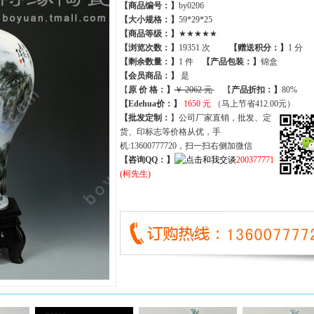
【商品编号：】
by0206
【大小规格：】
59*29*25
【商品等级：】
★★★★★
【
浏览次数
：】
19351 次
【
赠送积分
：】
1 分
【
剩余数量
：】
1 件
【产品包装：】
锦盒
【
会员商品
：
】
是
【
原 价 格
：
】
￥ 2062 元
【
产品折扣
：
】
80%
【Edehua价：】
1650 元
（马上节省412.00元）
【批发定制：
】公司厂家直销，批发、定
货、印标志等价格从优，手
机:13600777720，扫一扫右侧加微信
【咨询QQ：】
200377771
(柯先生)