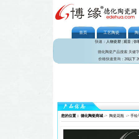
首页
工艺陶瓷
陶
快速：
人物瓷塑
|
观音
|
弥
德化陶瓷产品搜索 关健
价格快速查询：
20以下
2
您的位置： 德化陶瓷商城
->
陶瓷花瓶
->
手绘