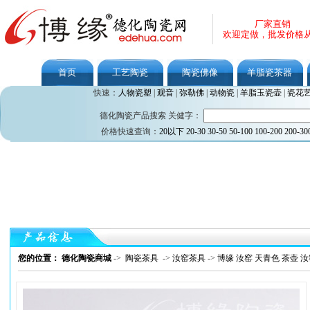
厂家直销
欢迎定做，批发价格
首页
工艺陶瓷
陶瓷佛像
羊脂瓷茶器
快速：
人物瓷塑
|
观音
|
弥勒佛
|
动物瓷
|
羊脂玉瓷壶
|
瓷花
德化陶瓷产品搜索 关健字：
价格快速查询：
20以下
20-30
30-50
50-100
100-200
200-30
您的位置： 德化陶瓷商城
->
陶瓷茶具
->
汝窑茶具
->
博缘 汝窑 天青色 茶壶 