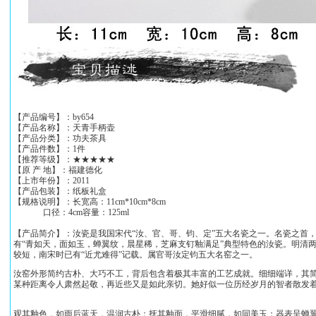
【产品编号】：by654
【产品名称】：天青手柄壶
【产品分类】：功夫茶具
【产品件数】：1件
【推荐等级】：★★★★★
【原 产 地】：福建德化
【上市年份】：2011
【产品包装】：纸板礼盒
【规格说明】：长宽高：11cm*10cm*8cm
口径：4cm容量：125ml
【产品简介】：汝瓷是我国宋代“汝、官、哥、钧、定”五大名瓷之一。名瓷之首
有“青如天，面如玉，蝉翼纹，晨星稀，芝麻支钉釉满足”典型特色的汝瓷。明清
较短，南宋时已有“近尤难得”记载。属官哥汝定钧五大名窑之一。
汝窑外形简约古朴、大巧不工，背后包含着极其丰富的工艺成就。细细端详，其
某种距离令人肃然起敬，再近些又是如此亲切。她好似一位历经岁月的智者散发
观其釉色，如雨后蓝天，温润古朴；抚其釉面，平滑细腻，如同美玉；器表呈蝉