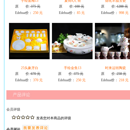
手绘蓝梅13
夏荷8入 荷
德化羊脂玉瓷
原 价:
375 元
原 价:
100 元
原 价:
1288 元
Edehua价：
250 元
Edehua价：
85 元
Edehua价：
998 元
25头象牙白
手绘金鱼13
时来运转陶瓷
原 价:
670 元
原 价:
375 元
原 价:
258 元
Edehua价：
370 元
Edehua价：
250 元
Edehua价：
218 元
会员评级
发表您对本商品的评级
会员评论