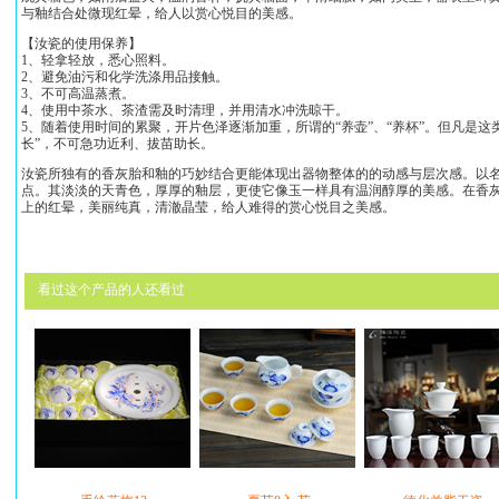
与釉结合处微现红晕，给人以赏心悦目的美感。
【汝瓷的使用保养】
1、轻拿轻放，悉心照料。
2、避免油污和化学洗涤用品接触。
3、不可高温蒸煮。
4、使用中茶水、茶渣需及时清理，并用清水冲洗晾干。
5、随着使用时间的累聚，开片色泽逐渐加重，所谓的“养壶”、“养杯”。但凡是
长”，不可急功近利、拔苗助长。
汝瓷所独有的香灰胎和釉的巧妙结合更能体现出器物整体的的动感与层次感。以名
点。其淡淡的天青色，厚厚的釉层，更使它像玉一样具有温润醇厚的美感。在香
上的红晕，美丽纯真，清澈晶莹，给人难得的赏心悦目之美感。
看过这个产品的人还看过