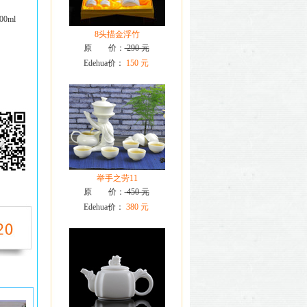
0ml
8头描金浮竹
原 价：
290 元
Edehua价：
150 元
举手之劳11
原 价：
450 元
Edehua价：
380 元