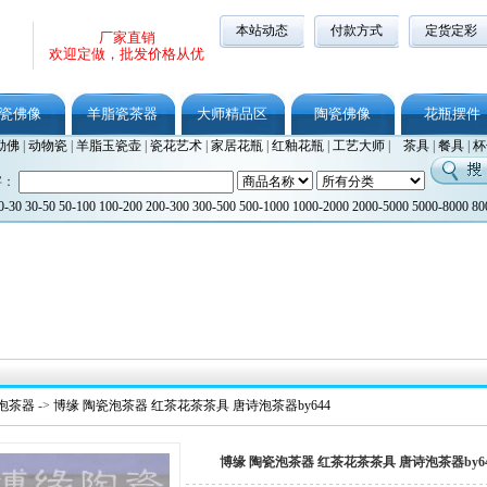
本站动态
付款方式
定货定彩
厂家直销
欢迎定做，批发价格从优
瓷佛像
羊脂瓷茶器
大师精品区
陶瓷佛像
花瓶摆件
勒佛
|
动物瓷
|
羊脂玉瓷壶
|
瓷花艺术
|
家居花瓶
|
红釉花瓶
|
工艺大师
|
茶具
|
餐具
|
杯
字：
0-30
30-50
50-100
100-200
200-300
300-500
500-1000
1000-2000
2000-5000
5000-8000
80
泡茶器
->
博缘 陶瓷泡茶器 红茶花茶茶具 唐诗泡茶器by644
博缘 陶瓷泡茶器 红茶花茶茶具 唐诗泡茶器by64