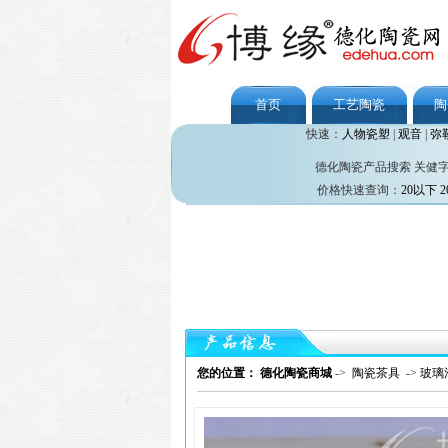
首页
工艺陶瓷
陶
快速：
人物瓷塑
|
观音
|
弥
德化陶瓷产品搜索 关健
价格快速查询：
20以下
2
您的位置： 德化陶瓷商城
->
陶瓷茶具
->
玻璃