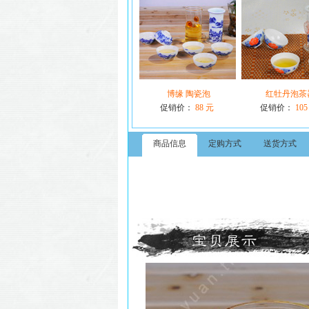
博缘 陶瓷泡
红牡丹泡茶
促销价：
88 元
促销价：
105
商品信息
定购方式
送货方式