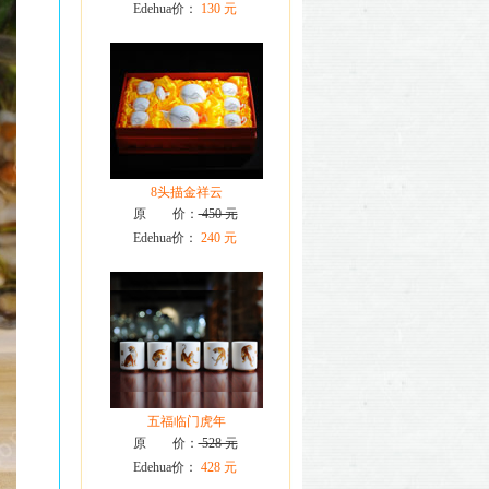
Edehua价：
130 元
8头描金祥云
原 价：
450 元
Edehua价：
240 元
五福临门虎年
原 价：
528 元
Edehua价：
428 元