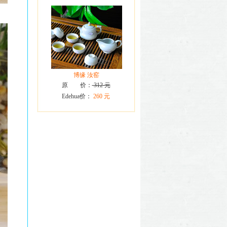
博缘 汝窑
原 价：
312 元
Edehua价：
260 元