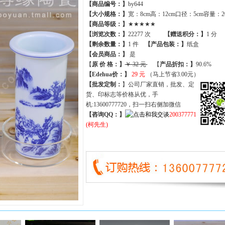
【商品编号：】
by644
【大小规格：】
宽：8cm高：12cm口径：5cm容量：20
【商品等级：】
★★★★★
【
浏览次数
：】
22277 次
【
赠送积分
：】
1 分
【
剩余数量
：】
1 件
【产品包装：】
纸盒
【
会员商品
：
】
是
【
原 价 格
：
】
￥ 32 元
【
产品折扣
：
】
90.6%
【Edehua价：】
29 元
（马上节省3.00元）
【批发定制：
】公司厂家直销，批发、定
货、印标志等价格从优，手
机:13600777720，扫一扫右侧加微信
【咨询QQ：】
200377771
(柯先生)