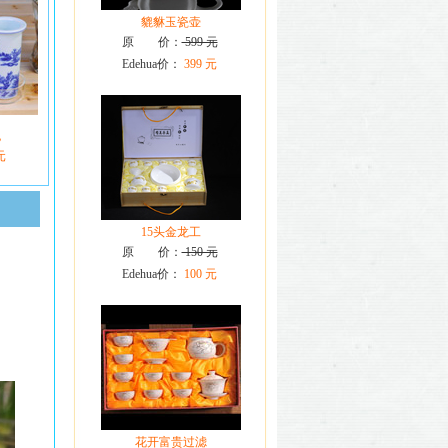
貔貅玉瓷壶
原 价：
599 元
Edehua价：
399 元
泡
元
15头金龙工
原 价：
150 元
Edehua价：
100 元
花开富贵过滤