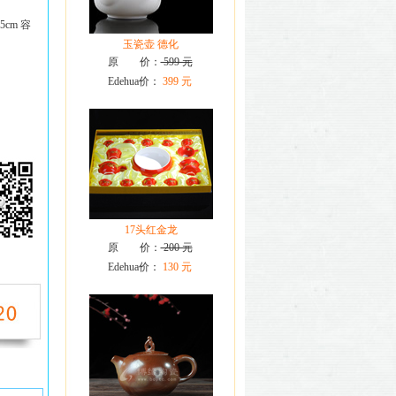
5cm 容
玉瓷壶 德化
原 价：
599 元
Edehua价：
399 元
17头红金龙
原 价：
200 元
Edehua价：
130 元