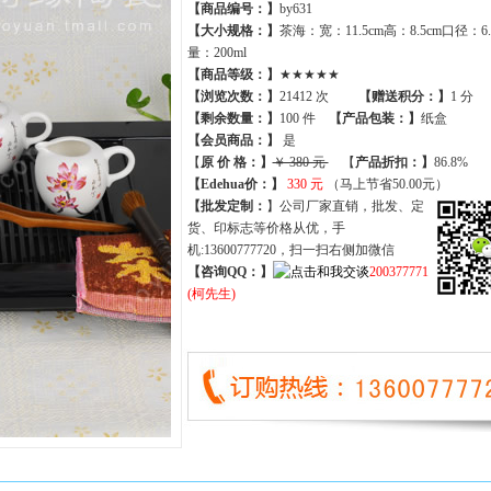
【商品编号：】
by631
【大小规格：】
茶海：宽：11.5cm高：8.5cm口径：6.
量：200ml
【商品等级：】
★★★★★
【
浏览次数
：】
21412 次
【
赠送积分
：】
1 分
【
剩余数量
：】
100 件
【产品包装：】
纸盒
【
会员商品
：
】
是
【
原 价 格
：
】
￥ 380 元
【
产品折扣
：
】
86.8%
【Edehua价：】
330 元
（马上节省50.00元）
【批发定制：
】公司厂家直销，批发、定
货、印标志等价格从优，手
机:13600777720，扫一扫右侧加微信
【咨询QQ：】
200377771
(柯先生)