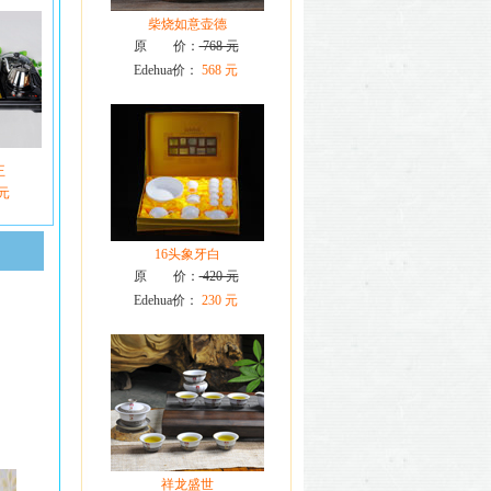
柴烧如意壶德
原 价：
768 元
Edehua价：
568 元
王
 元
16头象牙白
原 价：
420 元
Edehua价：
230 元
祥龙盛世