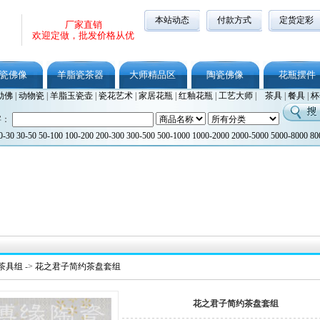
本站动态
付款方式
定货定彩
厂家直销
欢迎定做，批发价格从优
瓷佛像
羊脂瓷茶器
大师精品区
陶瓷佛像
花瓶摆件
勒佛
|
动物瓷
|
羊脂玉瓷壶
|
瓷花艺术
|
家居花瓶
|
红釉花瓶
|
工艺大师
|
茶具
|
餐具
|
杯
字：
0-30
30-50
50-100
100-200
200-300
300-500
500-1000
1000-2000
2000-5000
5000-8000
80
茶具组
->
花之君子简约茶盘套组
花之君子简约茶盘套组