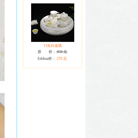
13头白金线
原 价：
650 元
Edehua价：
270 元