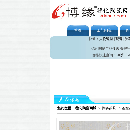
首页
工艺陶瓷
陶
快速：
人物瓷塑
|
观音
|
弥
德化陶瓷产品搜索 关健
价格快速查询：
20以下
2
您的位置： 德化陶瓷商城
->
陶瓷茶具
->
茶盘