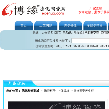
厂家直销
欢迎定做，批发价格
首页
工艺陶瓷
陶瓷佛像
羊脂瓷茶器
快速：
人物瓷塑
|
观音
|
弥勒佛
|
动物瓷
|
羊脂玉瓷壶
|
瓷花
德化陶瓷产品搜索 关健字：
价格快速查询：
20以下
20-30
30-50
50-100
100-200
200-30
您的位置： 德化陶瓷商城
->
陶瓷杯子
->
保温杯
->
童趣玉瓷养生杯