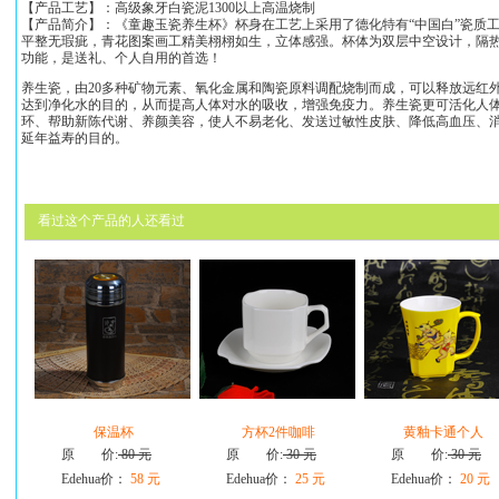
【产品工艺】：高级象牙白瓷泥1300以上高温烧制
【产品简介】：《童趣玉瓷养生杯》杯身在工艺上采用了德化特有“中国白”瓷质
平整无瑕疵，青花图案画工精美栩栩如生，立体感强。杯体为双层中空设计，隔
功能，是送礼、个人自用的首选！
养生瓷，由20多种矿物元素、氧化金属和陶瓷原料调配烧制而成，可以释放远红
达到净化水的目的，从而提高人体对水的吸收，增强免疫力。养生瓷更可活化人
环、帮助新陈代谢、养颜美容，使人不易老化、发送过敏性皮肤、降低高血压、
延年益寿的目的。
看过这个产品的人还看过
保温杯
方杯2件咖啡
黄釉卡通个人
原 价:
80 元
原 价:
30 元
原 价:
30 元
Edehua价：
58 元
Edehua价：
25 元
Edehua价：
20 元