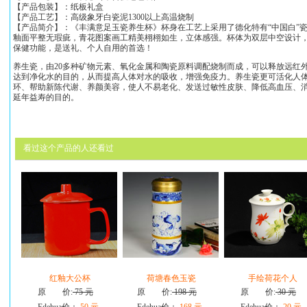
【产品包装】：纸板礼盒
【产品工艺】：高级象牙白瓷泥1300以上高温烧制
【产品简介】：《丰满意足玉瓷养生杯》杯身在工艺上采用了德化特有“中国白”
釉面平整无瑕疵，青花图案画工精美栩栩如生，立体感强。杯体为双层中空设计
保健功能，是送礼、个人自用的首选！
养生瓷，由20多种矿物元素、氧化金属和陶瓷原料调配烧制而成，可以释放远红
达到净化水的目的，从而提高人体对水的吸收，增强免疫力。养生瓷更可活化人
环、帮助新陈代谢、养颜美容，使人不易老化、发送过敏性皮肤、降低高血压、
延年益寿的目的。
看过这个产品的人还看过
红釉大公杯
荷塘春色玉瓷
手绘荷花个人
原 价:
75 元
原 价:
198 元
原 价:
30 元