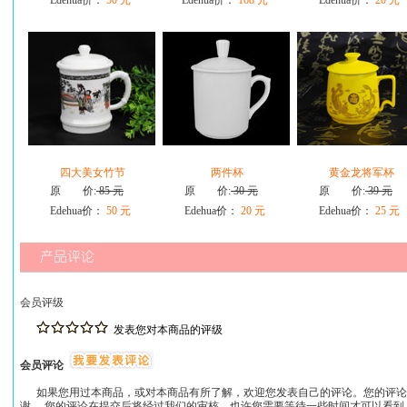
Edehua价：
50 元
Edehua价：
168 元
Edehua价：
20 元
四大美女竹节
两件杯
黄金龙将军杯
原 价:
85 元
原 价:
30 元
原 价:
39 元
Edehua价：
50 元
Edehua价：
20 元
Edehua价：
25 元
会员评级
发表您对本商品的评级
会员评论
如果您用过本商品，或对本商品有所了解，欢迎您发表自己的评论。您的评论
谢。 您的评论在提交后将经过我们的审核，也许您需要等待一些时间才可以看到