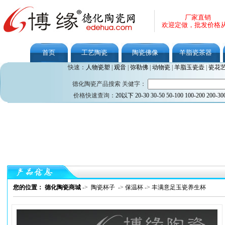
厂家直销
欢迎定做，批发价格
首页
工艺陶瓷
陶瓷佛像
羊脂瓷茶器
快速：
人物瓷塑
|
观音
|
弥勒佛
|
动物瓷
|
羊脂玉瓷壶
|
瓷花
德化陶瓷产品搜索 关健字：
价格快速查询：
20以下
20-30
30-50
50-100
100-200
200-30
您的位置： 德化陶瓷商城
->
陶瓷杯子
->
保温杯
->
丰满意足玉瓷养生杯