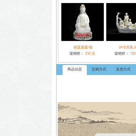
坐莲观音/德
10寸四美
促销价：
250 元
促销价：
720
商品信息
定购方式
送货方式