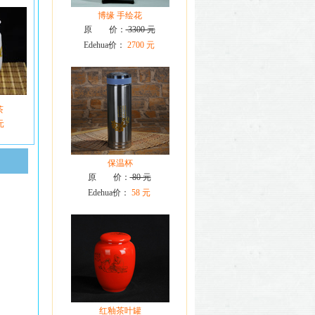
博缘 手绘花
原 价：
3300 元
Edehua价：
2700 元
茶
元
保温杯
原 价：
80 元
Edehua价：
58 元
红釉茶叶罐