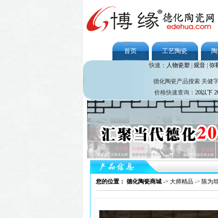
首页
工艺陶瓷
陶
快速：
人物瓷塑
|
观音
|
弥
德化陶瓷产品搜索 关健
价格快速查询：
20以下
2
您的位置： 德化陶瓷商城
->
大师精品
->
陈为