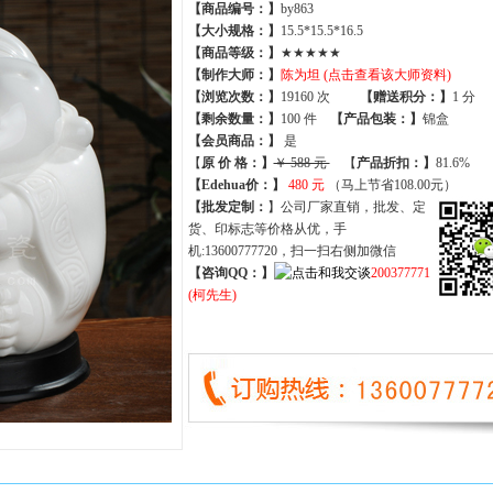
【商品编号：】
by863
【大小规格：】
15.5*15.5*16.5
【商品等级：】
★★★★★
【制作大师：】
陈为坦 (点击查看该大师资料)
【
浏览次数
：】
19160 次
【
赠送积分
：】
1 分
【
剩余数量
：】
100 件
【产品包装：】
锦盒
【
会员商品
：
】
是
【
原 价 格
：
】
￥ 588 元
【
产品折扣
：
】
81.6%
【Edehua价：】
480 元
（马上节省108.00元）
【批发定制：
】公司厂家直销，批发、定
货、印标志等价格从优，手
机:13600777720，扫一扫右侧加微信
【咨询QQ：】
200377771
(柯先生)