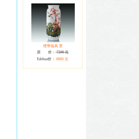
绶带临风 景
原 价：
7200 元
Edehua价：
6800 元