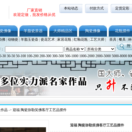
本站动态
付款方式
定货定彩
厂家直销
欢迎定做，批发价格从优
瓷佛像
羊脂瓷茶器
大师精品区
陶瓷佛像
花瓶摆件
勒佛
|
动物瓷
|
羊脂玉瓷壶
|
瓷花艺术
|
家居花瓶
|
红釉花瓶
|
工艺大师
|
茶具
|
餐具
|
杯
字：
0-30
30-50
50-100
100-200
200-300
300-500
500-1000
1000-2000
2000-5000
5000-8000
80
坦作品
->
迎福 陶瓷弥勒笑佛客厅工艺品摆件
迎福 陶瓷弥勒笑佛客厅工艺品摆件