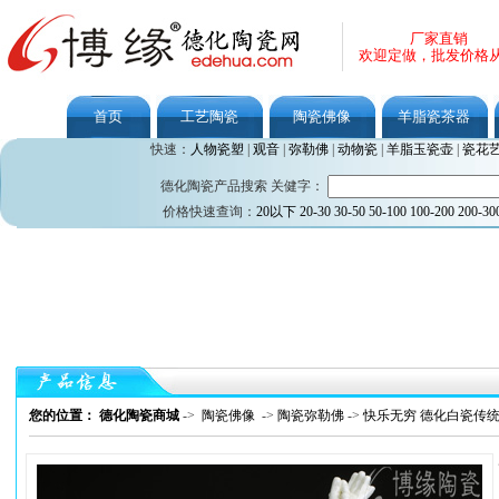
厂家直销
欢迎定做，批发价格
首页
工艺陶瓷
陶瓷佛像
羊脂瓷茶器
快速：
人物瓷塑
|
观音
|
弥勒佛
|
动物瓷
|
羊脂玉瓷壶
|
瓷花
德化陶瓷产品搜索 关健字：
价格快速查询：
20以下
20-30
30-50
50-100
100-200
200-30
您的位置： 德化陶瓷商城
->
陶瓷佛像
->
陶瓷弥勒佛
->
快乐无穷 德化白瓷传