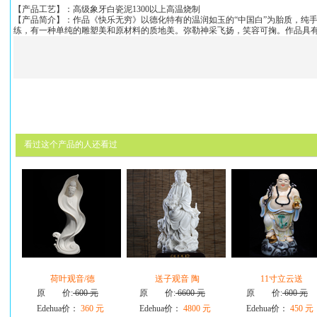
【产品工艺】：高级象牙白瓷泥1300以上高温烧制
【产品简介】：作品《快乐无穷》以德化特有的温润如玉的“中国白”为胎质，纯
练，有一种单纯的雕塑美和原材料的质地美。弥勒神采飞扬，笑容可掬。作品具
看过这个产品的人还看过
荷叶观音/德
送子观音 陶
11寸立云送
原 价:
600 元
原 价:
6600 元
原 价:
600 元
Edehua价：
360 元
Edehua价：
4800 元
Edehua价：
450 元