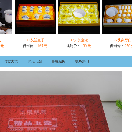
头
12头兰童子
17头黄金龙
22头象牙白
 元
促销价：
165 元
促销价：
130 元
促销价：
250
付款方式
常见问题
售后服务
联系我们