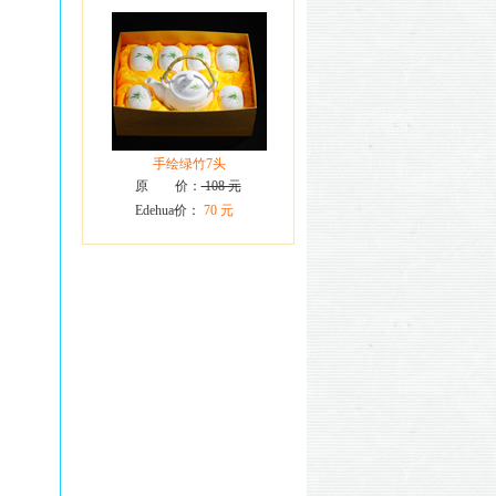
手绘绿竹7头
原 价：
108 元
Edehua价：
70 元