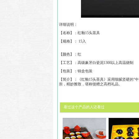
详细说明：
【名称】：
红釉15头茶具
【规格】： 15入
【颜色】：红
【工艺】：高级象牙白瓷泥1300以上高温烧制
【包装】：锦盒包装
【简介】：《
红釉15头茶具
》采用细腻坚硬的“
崇，精妙雅致，堪称馈赠之高档礼品。
看过这个产品的人还看过