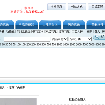
本站动态
付款方式
定货定彩
厂家直销
欢迎定做，批发价格从优
瓷佛像
羊脂瓷茶器
大师精品区
陶瓷佛像
花瓶摆件
勒佛
|
动物瓷
|
羊脂玉瓷壶
|
瓷花艺术
|
家居花瓶
|
红釉花瓶
|
工艺大师
|
茶具
|
餐具
|
杯
字：
0-30
30-50
50-100
100-200
200-300
300-500
500-1000
1000-2000
2000-5000
5000-8000
80
茶具
->
红釉15头茶具
红釉15头茶具