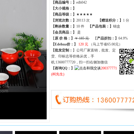
【商品编号：】
edh042
【大小规格：】
【商品等级：】
★★★★★
【
浏览次数
：】
20113 次
【
赠送积分
：】
1 分
【
剩余数量
：】
10 件
【产品包装：】
锦盒
【
会员商品
：
】
是
【
原 价 格
：
】
￥ 185 元
【
产品折扣
：
】
64.9%
【Edehua价：】
120 元
（马上节省65.00元）
【批发定制：
】公司厂家直销，批发、定
货、印标志等价格从优，手
机:13600777720，扫一扫右侧加微信
【咨询QQ：】
200377771
(柯先生)