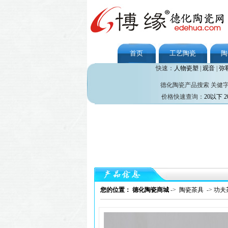
首页
工艺陶瓷
陶
快速：
人物瓷塑
|
观音
|
弥
德化陶瓷产品搜索 关健
价格快速查询：
20以下
2
您的位置： 德化陶瓷商城
->
陶瓷茶具
->
功夫