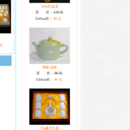
16头红金龙
原 价：
120 元
Edehua价：
80 元
 元
博缘 汝窑
原 价：
86 元
Edehua价：
80 元
7头象牙白提