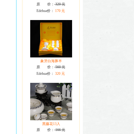
原 价：
320 元
Edehua价：
170 元
象牙白海豚半
原 价：
560 元
Edehua价：
320 元
黑藤花13入
原 价：
166 元