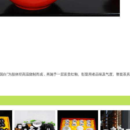
中国白”为胎体经高温烧制而成，再施予一层富贵红釉。彰显用者品味及气度。整套茶