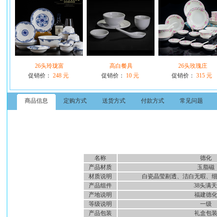
26头玲珑富
高白餐具
26头玫瑰庄
促销价：
248 元
促销价：
10 元
促销价：
315 元
商品信息
定购方式
送货方式
付款方式
常见问题
名称
德化
产品材质
玉脂磁
材质说明
白瓷晶莹剔透、洁白无暇、
产品组件
38头满天星中
产地说明
福建德
等级说明
一级
产品包装
礼盒包