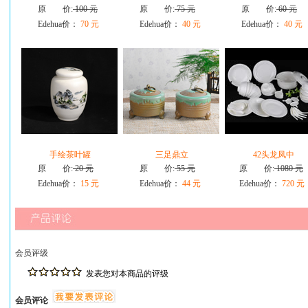
原 价:
100 元
原 价:
75 元
原 价:
60 元
Edehua价：
70 元
Edehua价：
40 元
Edehua价：
40 元
手绘茶叶罐
三足鼎立
42头龙凤中
原 价:
20 元
原 价:
55 元
原 价:
1080 元
Edehua价：
15 元
Edehua价：
44 元
Edehua价：
720 元
会员评级
发表您对本商品的评级
会员评论