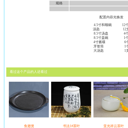
规格
配置内容光焕发
4.5寸和顺碗 12
汤匙 12
8.5寸汤盘 4
8.5寸盖碗 1
4寸酱碟 6
牙签筒 1
大汤匙 1
看过这个产品的人还看过
鱼翅煲
书法1#茶叶
亚光祥云茶叶