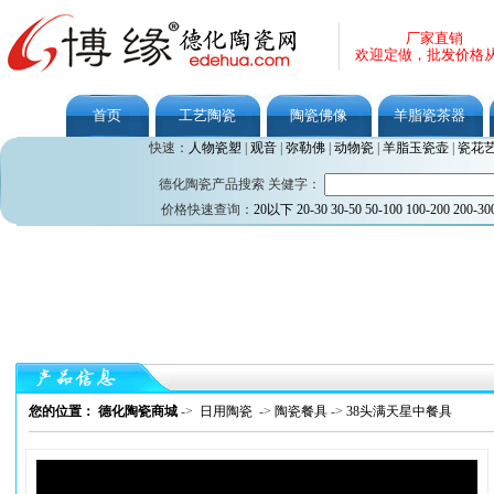
厂家直销
欢迎定做，批发价格
首页
工艺陶瓷
陶瓷佛像
羊脂瓷茶器
快速：
人物瓷塑
|
观音
|
弥勒佛
|
动物瓷
|
羊脂玉瓷壶
|
瓷花
德化陶瓷产品搜索 关健字：
价格快速查询：
20以下
20-30
30-50
50-100
100-200
200-30
您的位置： 德化陶瓷商城
->
日用陶瓷
->
陶瓷餐具
->
38头满天星中餐具