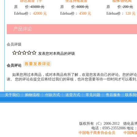
静思观音（手
坐莲持瓶观音
福佛/德化陶
原 价:
45000 元
原 价:
6000 元
原 价:
200 元
Edehua价：
42000 元
Edehua价：
4500 元
Edehua价：
120 元
会员评级
发表您对本商品的评级
会员评论
如果您用过本商品，或对本商品有所了解，欢迎您发表自己的评论。您的评论
谢。 您的评论在提交后将经过我们的审核，也许您需要等待一些时间才可以看到
关于我们
┆
购物流程
┆
付款方式
┆
送货方式
┆
常见问题
┆
售后服务
┆
联系我
版权所有（C）2006-2012 德化
电话：0595-23552006
地址
中国电子商务协会会员 中国陶