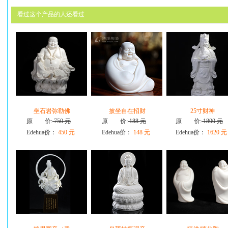
看过这个产品的人还看过
坐石岩弥勒佛
披坐自在招财
25寸财神
原 价:
750 元
原 价:
188 元
原 价:
1800 元
Edehua价：
450 元
Edehua价：
148 元
Edehua价：
1620 元