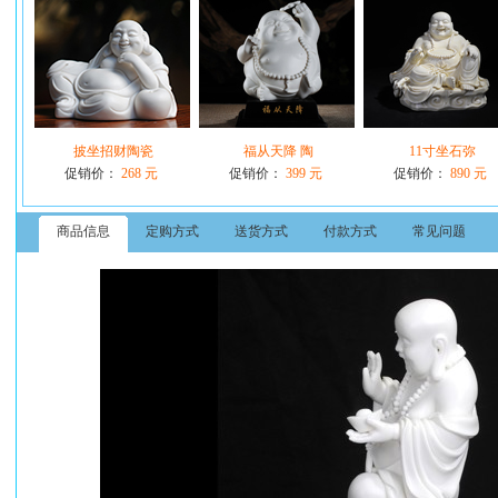
披坐招财陶瓷
福从天降 陶
11寸坐石弥
促销价：
268 元
促销价：
399 元
促销价：
890 元
商品信息
定购方式
送货方式
付款方式
常见问题