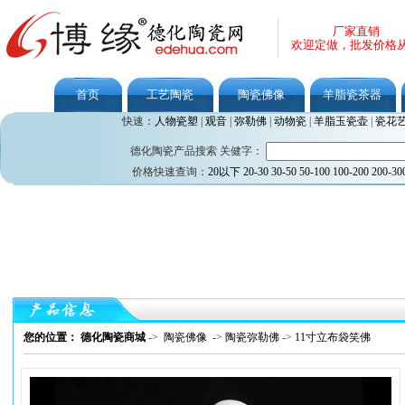
厂家直销
欢迎定做，批发价格
首页
工艺陶瓷
陶瓷佛像
羊脂瓷茶器
快速：
人物瓷塑
|
观音
|
弥勒佛
|
动物瓷
|
羊脂玉瓷壶
|
瓷花
德化陶瓷产品搜索 关健字：
价格快速查询：
20以下
20-30
30-50
50-100
100-200
200-30
您的位置： 德化陶瓷商城
->
陶瓷佛像
->
陶瓷弥勒佛
->
11寸立布袋笑佛