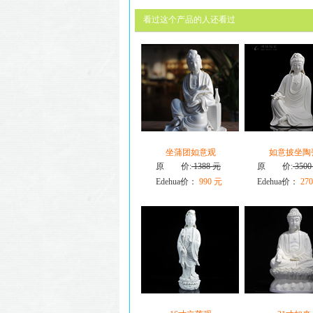
看过这个产品的人还看过
坐蒲团如意观
如意披坐陶
原 价:
1388 元
原 价:
3500
Edehua价：
990 元
Edehua价：
270