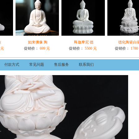
（
如来佛像 陶
释迦摩尼 德
德化陶瓷白
 元
促销价：
699 元
促销价：
5500 元
促销价：
1780
付款方式
常见问题
售后服务
联系我们