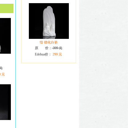
悟 德化白瓷
原 价：
399 元
Edehua价：
299 元
 元
0 元