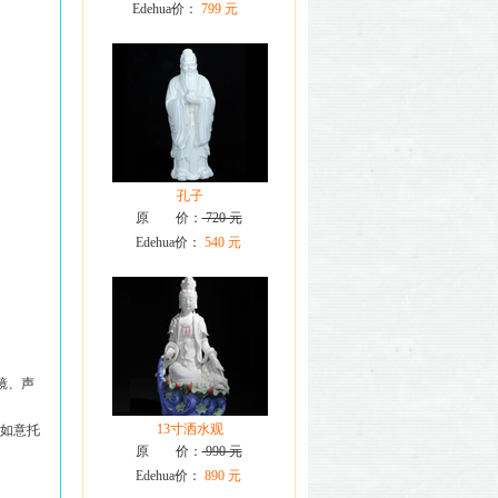
Edehua价：
799 元
孔子
原 价：
720 元
Edehua价：
540 元
镜、声
13寸洒水观
如意托
原 价：
990 元
Edehua价：
890 元