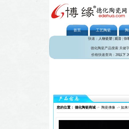
首页
工艺陶瓷
陶
快速：
人物瓷塑
|
观音
|
弥
德化陶瓷产品搜索 关健
价格快速查询：
20以下
2
您的位置： 德化陶瓷商城
->
陶瓷佛像
->
如来