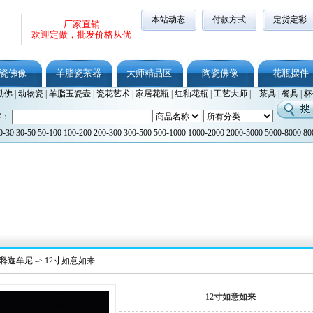
本站动态
付款方式
定货定彩
厂家直销
欢迎定做，批发价格从优
瓷佛像
羊脂瓷茶器
大师精品区
陶瓷佛像
花瓶摆件
勒佛
|
动物瓷
|
羊脂玉瓷壶
|
瓷花艺术
|
家居花瓶
|
红釉花瓶
|
工艺大师
|
茶具
|
餐具
|
杯
字：
0-30
30-50
50-100
100-200
200-300
300-500
500-1000
1000-2000
2000-5000
5000-8000
80
/释迦牟尼
->
12寸如意如来
12寸如意如来