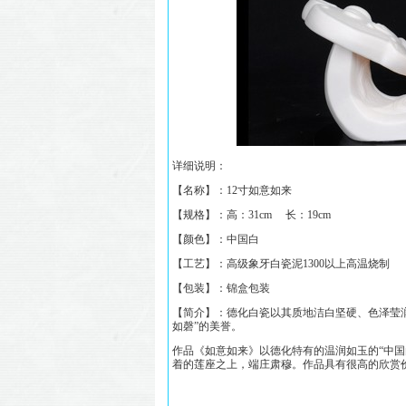
详细说明：
【名称】：
12寸如意如来
【规格】：
高：31cm 长：19cm
【颜色】：中国白
【工艺】：高级象牙白瓷泥1300以上高温烧制
【包装】：锦盒包装
【简介】：德化白瓷以其质地洁白坚硬、色泽莹
如磬”的美誉。
作品《
如意如来
》以德化特有的温润如玉的“中
着的莲座之上，端庄肃穆。
作品具有很高的欣赏