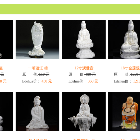
瓷
一苇渡江 德
12寸观世音
18寸全莲观
 元
原 价:
510 元
原 价:
480 元
原 价:
1350
0 元
Edehua价：
450 元
Edehua价：
360 元
Edehua价：
121