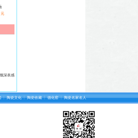
元
 元
慨深表感
闻
┆
陶瓷文化
┆
陶瓷收藏
┆
德化窑
┆
陶瓷名家名人