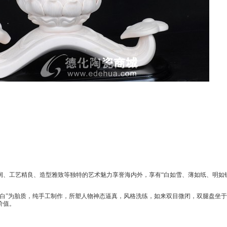
润、工艺精良、造型雅致等独特的艺术魅力享誉海内外，享有“白如雪、薄如纸、明如
国白”为胎质，纯手工制作，所塑人物神态逼真，风格洗练，
如来双目微闭，双腿盘坐于
价值。