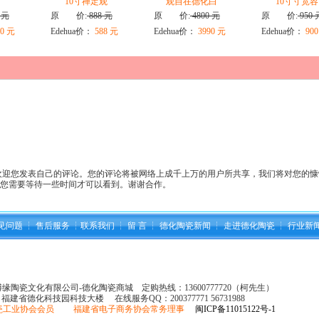
10寸禅定观
观自在德化白
10寸寸宽容
 元
原 价:
888 元
原 价:
4800 元
原 价:
950 
0 元
Edehua价：
588 元
Edehua价：
3990 元
Edehua价：
900
迎您发表自己的评论。您的评论将被网络上成千上万的用户所共享，我们将对您的慷
许您需要等待一些时间才可以看到。谢谢合作。
见问题
┆
售后服务
┆
联系我们
┆
留 言
┆
德化陶瓷新闻
┆
走进德化陶瓷
┆
行业新
县博缘陶瓷文化有限公司-德化陶瓷商城 定购热线：13600777720（柯先生）
：福建省德化科技园科技大楼 在线服务QQ：
200377771 56731988
瓷工业协会会员 福建省电子商务协会常务理事
闽ICP备11015122号-1