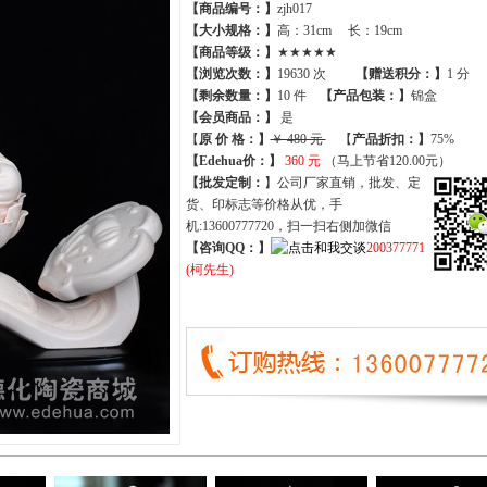
【商品编号：】
zjh017
【大小规格：】
高：31cm 长：19cm
【商品等级：】
★★★★★
【
浏览次数
：】
19630 次
【
赠送积分
：】
1 分
【
剩余数量
：】
10 件
【产品包装：】
锦盒
【
会员商品
：
】
是
【
原 价 格
：
】
￥ 480 元
【
产品折扣
：
】
75%
【Edehua价：】
360 元
（马上节省120.00元）
【批发定制：
】公司厂家直销，批发、定
货、印标志等价格从优，手
机:13600777720，扫一扫右侧加微信
【咨询QQ：】
200377771
(柯先生)