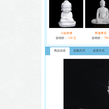
小如来佛
释迦摩尼 
促销价：
150 元
促销价：
799
商品信息
定购方式
送货方式