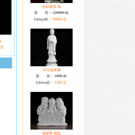
坐岩观音 德
原 价：
120000 元
Edehua价：
88880 元
瓷
 元
19寸如来佛
原 价：
1800 元
Edehua价：
1500 元
福禄寿 德化