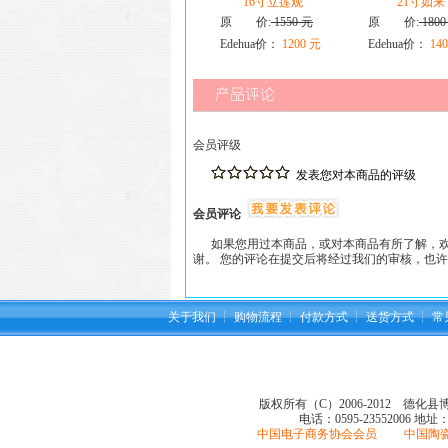
16寸立莲观
21寸如来
原 价:
1550 元
原 价:
1800
Edehua价：
1200 元
Edehua价：
140
会员评级
发表您对本商品的评级
会员评论
如果您用过本商品，或对本商品有所了解，欢
谢。 您的评论在提交后将经过我们的审核，也
关于我们
┆
购物流程
┆
付款方式
┆
送货方式
┆
常
版权所有（C）2006-2012 德化
电话：0595-23552006
地址
中国电子商务协会会员 中国陶