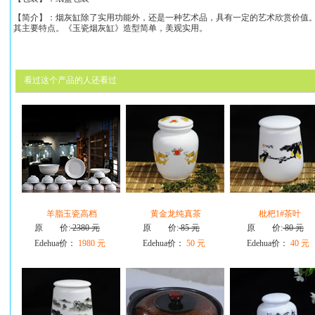
【简介】：烟灰缸除了实用功能外，还是一种艺术品，具有一定的艺术欣赏价值
其主要特点。《
玉瓷烟灰缸
》造型简单，美观实用。
看过这个产品的人还看过
羊脂玉瓷高档
黄金龙纯真茶
枇杷1#茶叶
原 价:
2380 元
原 价:
85 元
原 价:
80 元
Edehua价：
1980 元
Edehua价：
50 元
Edehua价：
40 元