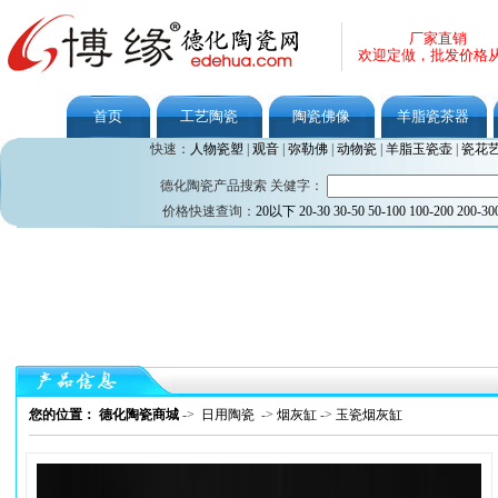
厂家直销
欢迎定做，批发价格
首页
工艺陶瓷
陶瓷佛像
羊脂瓷茶器
快速：
人物瓷塑
|
观音
|
弥勒佛
|
动物瓷
|
羊脂玉瓷壶
|
瓷花
德化陶瓷产品搜索 关健字：
价格快速查询：
20以下
20-30
30-50
50-100
100-200
200-30
您的位置： 德化陶瓷商城
->
日用陶瓷
->
烟灰缸
->
玉瓷烟灰缸