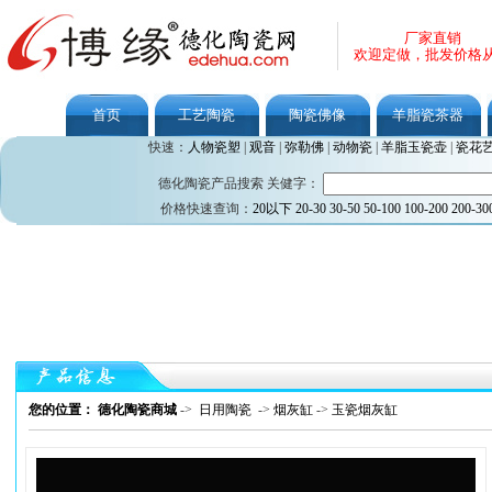
厂家直销
欢迎定做，批发价格
首页
工艺陶瓷
陶瓷佛像
羊脂瓷茶器
快速：
人物瓷塑
|
观音
|
弥勒佛
|
动物瓷
|
羊脂玉瓷壶
|
瓷花
德化陶瓷产品搜索 关健字：
价格快速查询：
20以下
20-30
30-50
50-100
100-200
200-30
您的位置： 德化陶瓷商城
->
日用陶瓷
->
烟灰缸
->
玉瓷烟灰缸