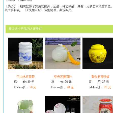
【简介】：烟灰缸除了实用功能外，还是一种艺术品，具有一定的艺术欣赏价值
其主要特点。《
玉瓷烟灰缸
》造型简单，美观实用。
看过这个产品的人还看过
兰山水直筒茶
亚光莲蓬茶叶
黄金龙茶叶罐
原 价:
89 元
原 价:
70 元
原 价:
27 元
Edehua价：
50 元
Edehua价：
40 元
Edehua价：
20 元