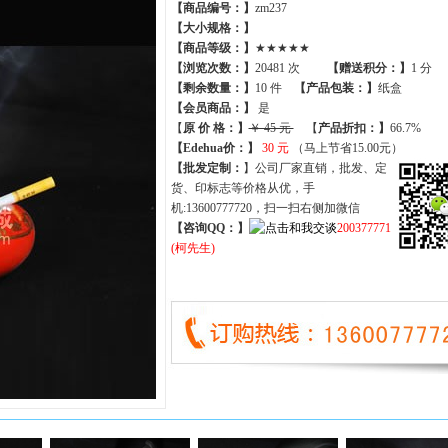
【商品编号：】
zm237
【大小规格：】
【商品等级：】
★★★★★
【
浏览次数
：】
20481 次
【
赠送积分
：】
1 分
【
剩余数量
：】
10 件
【产品包装：】
纸盒
【
会员商品
：
】
是
【
原 价 格
：
】
￥ 45 元
【
产品折扣
：
】
66.7%
【Edehua价：】
30 元
（马上节省15.00元）
【批发定制：
】公司厂家直销，批发、定
货、印标志等价格从优，手
机:13600777720，扫一扫右侧加微信
【咨询QQ：】
200377771
(柯先生)