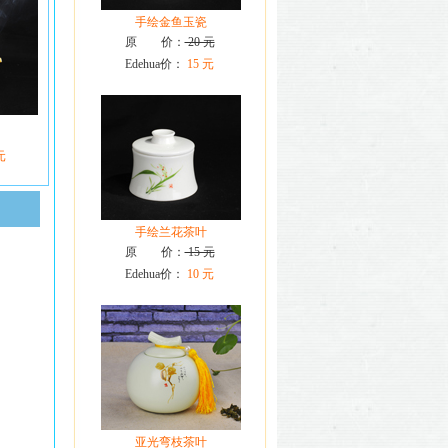
手绘金鱼玉瓷
原 价：
20 元
Edehua价：
15 元
元
手绘兰花茶叶
原 价：
15 元
Edehua价：
10 元
亚光弯枝茶叶