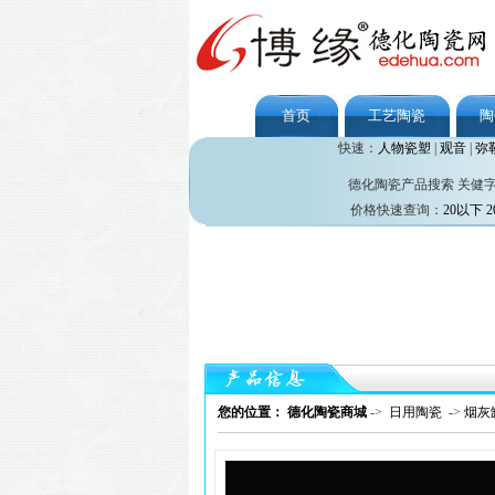
首页
工艺陶瓷
陶
快速：
人物瓷塑
|
观音
|
弥
德化陶瓷产品搜索 关健
价格快速查询：
20以下
2
您的位置： 德化陶瓷商城
->
日用陶瓷
->
烟灰