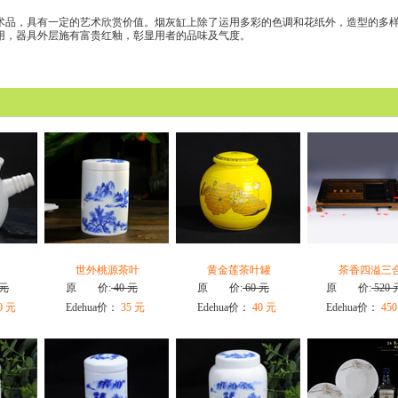
术品，具有一定的艺术欣赏价值。烟灰缸上除了运用多彩的色调和花纸外，造型的多
用，器具外层施有富贵红釉，彰显用者的品味及气度。
世外桃源茶叶
黄金莲茶叶罐
茶香四溢三
 元
原 价:
40 元
原 价:
60 元
原 价:
520 
0 元
Edehua价：
35 元
Edehua价：
40 元
Edehua价：
450