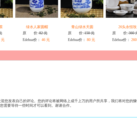
茶
绿水人家圆帽
青山绿水天圆
26头永恒玫
元
原 价:
82 元
原 价:
150 元
原 价:
360 
 元
Edehua价：
46 元
Edehua价：
80 元
Edehua价：
260
迎您发表自己的评论。您的评论将被网络上成千上万的用户所共享，我们将对您的慷
许您需要等待一些时间才可以看到。谢谢合作。