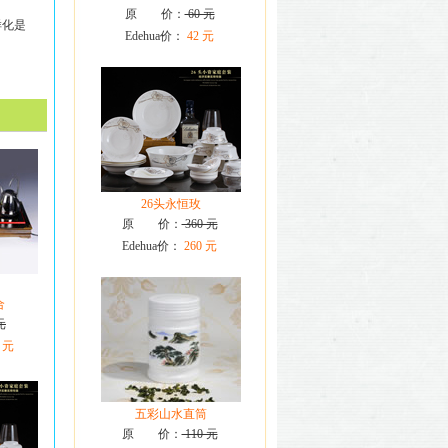
原 价：
60 元
样化是
Edehua价：
42 元
26头永恒玫
原 价：
360 元
Edehua价：
260 元
合
元
 元
五彩山水直筒
原 价：
110 元