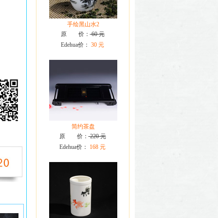
手绘黑山水2
原 价：
60 元
Edehua价：
30 元
简约茶盘
原 价：
220 元
Edehua价：
168 元