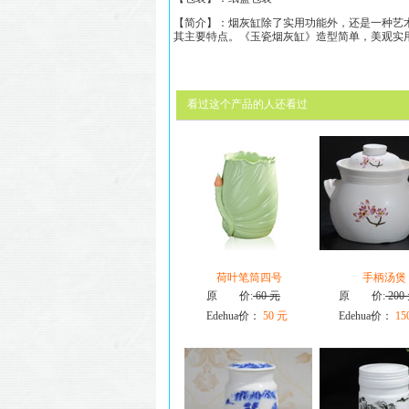
【简介】：烟灰缸除了实用功能外，还是一种艺
其主要特点。《
玉瓷烟灰缸
》造型简单，美观实
看过这个产品的人还看过
荷叶笔筒四号
手柄汤煲
原 价:
60 元
原 价:
200
Edehua价：
50 元
Edehua价：
15