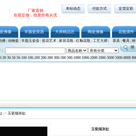
本站动态
付款方式
定货定彩
厂家直销
欢迎定做，批发价格从优
瓷佛像
羊脂瓷茶器
大师精品区
陶瓷佛像
花瓶摆件
勒佛
|
动物瓷
|
羊脂玉瓷壶
|
瓷花艺术
|
家居花瓶
|
红釉花瓶
|
工艺大师
|
茶具
|
餐具
|
杯
字：
0-30
30-50
50-100
100-200
200-300
300-500
500-1000
1000-2000
2000-5000
5000-8000
80
缸
->
玉瓷烟灰缸
玉瓷烟灰缸