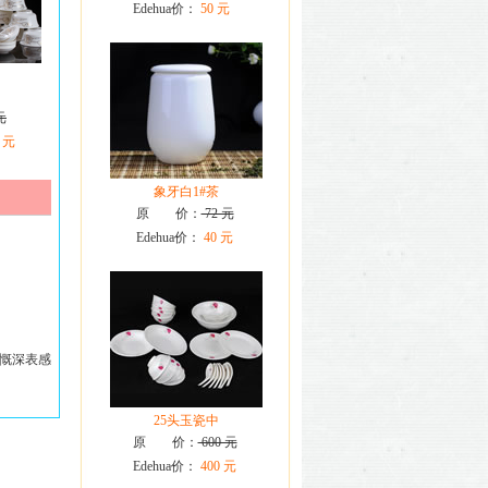
Edehua价：
50 元
元
 元
象牙白1#茶
原 价：
72 元
Edehua价：
40 元
慨深表感
25头玉瓷中
原 价：
600 元
Edehua价：
400 元