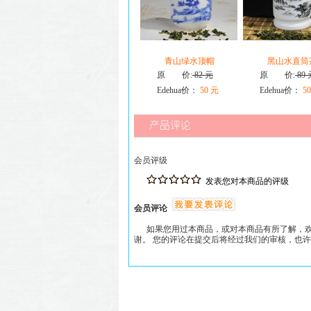
青山绿水顶帽
黑山水直筒
原 价:
82 元
原 价:
89 
Edehua价：
50 元
Edehua价：
50
会员评级
发表您对本商品的评级
会员评论
如果您用过本商品，或对本商品有所了解，欢
谢。 您的评论在提交后将经过我们的审核，也