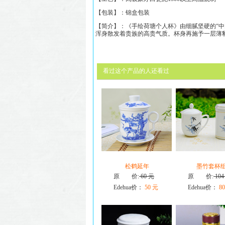
【包装】：锦盒包装
【简介】：《
手绘荷塘个人杯
》
由细腻坚硬的“
浑身散发着贵族的高贵气质
。
杯身
再施予一层薄
看过这个产品的人还看过
松鹤延年
墨竹套杯
原 价:
60 元
原 价:
104
Edehua价：
50 元
Edehua价：
80