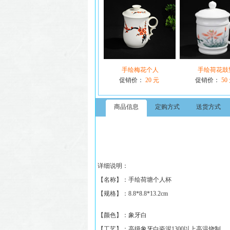
手绘梅花个人
手绘荷花鼓
促销价：
20 元
促销价：
50
商品信息
定购方式
送货方式
详细说明：
【名称】：
手绘荷塘个人杯
【规格】：
8.8*8.8*13.2cm
【颜色】：象牙白
【工艺】：高级象牙白瓷泥1300以上高温烧制