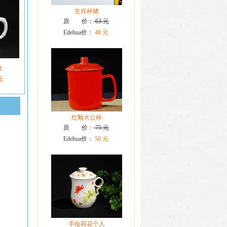
生肖杯猪
原 价：
63 元
Edehua价：
48 元
节
元
红釉大公杯
原 价：
75 元
Edehua价：
50 元
手绘荷花个人