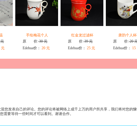
温
手绘梅花个人
红金龙过滤杯
唐韵个人杯
 元
原 价:
30 元
原 价:
39 元
原 价:
20 
 元
Edehua价：
20 元
Edehua价：
25 元
Edehua价：
15
迎您发表自己的评论。您的评论将被网络上成千上万的用户所共享，我们将对您的慷
许您需要等待一些时间才可以看到。谢谢合作。