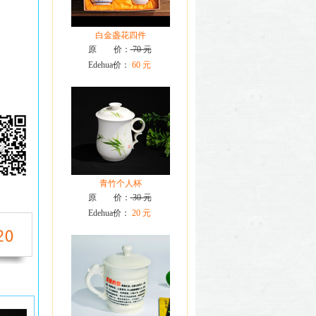
白金盏花四件
原 价：
70 元
Edehua价：
60 元
青竹个人杯
原 价：
30 元
Edehua价：
20 元