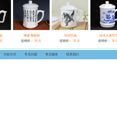
型
博缘 陶瓷杯
马到功成
绿水人家竹
 元
促销价：
58 元
促销价：
28 元
促销价：
50 
付款方式
常见问题
售后服务
联系我们