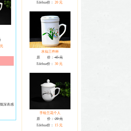
Edehua价：
20 元
元
 元
水仙三件杯
原 价：
45 元
Edehua价：
30 元
慨深表感
手绘兰花个人
原 价：
20 元
Edehua价：
15 元