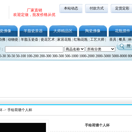
本站动态
付款方式
定货定彩
厂家直销
欢迎定做，批发价格从优
瓷佛像
羊脂瓷茶器
大师精品区
陶瓷佛像
花瓶摆件
勒佛
|
动物瓷
|
羊脂玉瓷壶
|
瓷花艺术
|
家居花瓶
|
红釉花瓶
|
工艺大师
|
茶具
|
餐具
|
杯
字：
0-30
30-50
50-100
100-200
200-300
300-500
500-1000
1000-2000
2000-5000
5000-8000
80
杯
->
手绘荷塘个人杯
手绘荷塘个人杯