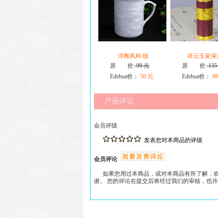
浮雕凤杯/德
祥云玉瓷保
原 价:
99 元
原 价:
135
Edehua价：
50 元
Edehua价：
98
会员评级
发表您对本商品的评级
会员评论
如果您用过本商品，或对本商品有所了解，欢
谢。 您的评论在提交后将经过我们的审核，也