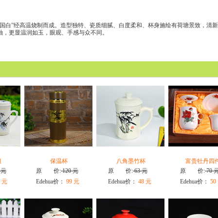
中国白”经高温烧制而成。造型独特、
瓷质细腻、白度柔和、杯身施绘有荷塘景致，清新
釉，更显温润如玉，眼观、手感与众不同。
组
保温杯
八角墨竹杯
富贵牡丹四
 元
原 价:
120 元
原 价:
63 元
原 价:
70 
 元
Edehua价：
99 元
Edehua价：
48 元
Edehua价：
50