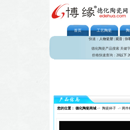
首页
工艺陶瓷
陶
快速：
人物瓷塑
|
观音
|
弥
德化陶瓷产品搜索 关健
价格快速查询：
20以下
2
您的位置： 德化陶瓷商城
->
陶瓷杯子
->
两件