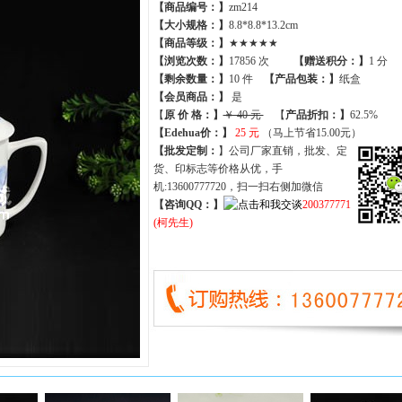
【商品编号：】
zm214
【大小规格：】
8.8*8.8*13.2cm
【商品等级：】
★★★★★
【
浏览次数
：】
17856 次
【
赠送积分
：】
1 分
【
剩余数量
：】
10 件
【产品包装：】
纸盒
【
会员商品
：
】
是
【
原 价 格
：
】
￥ 40 元
【
产品折扣
：
】
62.5%
【Edehua价：】
25 元
（马上节省15.00元）
【批发定制：
】公司厂家直销，批发、定
货、印标志等价格从优，手
机:13600777720，扫一扫右侧加微信
【咨询QQ：】
200377771
(柯先生)