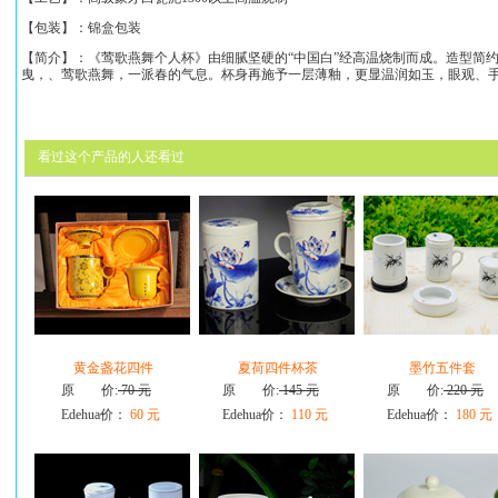
【包装】：锦盒包装
【简介】：《
莺歌燕舞个人杯
》
由细腻坚硬的“中国白”经高温烧制而成。造型简
曳，、
莺歌燕舞
，一派春的气息。
杯身
再施予一层薄釉，更显温润如玉，眼观、
看过这个产品的人还看过
黄金盏花四件
夏荷四件杯茶
墨竹五件套
原 价:
70 元
原 价:
145 元
原 价:
220 元
Edehua价：
60 元
Edehua价：
110 元
Edehua价：
180 元