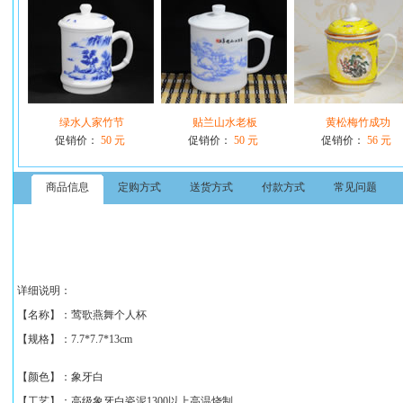
绿水人家竹节
贴兰山水老板
黄松梅竹成功
促销价：
50 元
促销价：
50 元
促销价：
56 元
商品信息
定购方式
送货方式
付款方式
常见问题
详细说明：
【名称】：
莺歌燕舞个人杯
【规格】：
7.7*7.7*13cm
【颜色】：象牙白
【工艺】：高级象牙白瓷泥1300以上高温烧制