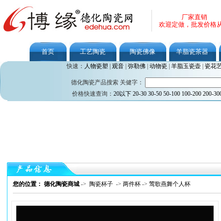
厂家直销
欢迎定做，批发价格
首页
工艺陶瓷
陶瓷佛像
羊脂瓷茶器
快速：
人物瓷塑
|
观音
|
弥勒佛
|
动物瓷
|
羊脂玉瓷壶
|
瓷花
德化陶瓷产品搜索 关健字：
价格快速查询：
20以下
20-30
30-50
50-100
100-200
200-30
您的位置： 德化陶瓷商城
->
陶瓷杯子
->
两件杯
->
莺歌燕舞个人杯