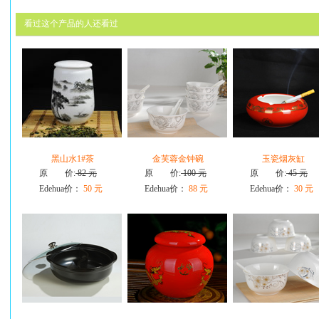
看过这个产品的人还看过
黑山水1#茶
金芙蓉金钟碗
玉瓷烟灰缸
原 价:
82 元
原 价:
100 元
原 价:
45 元
Edehua价：
50 元
Edehua价：
88 元
Edehua价：
30 元