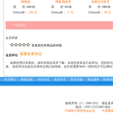
鸳鸯锅
博缘 陶瓷茶
优雅生活富贵
原 价:
250 元
原 价:
33 元
原 价:
100 元
Edehua价：
200 元
Edehua价：
27 元
Edehua价：
88 元
会员评级
发表您对本商品的评级
会员评论
如果您用过本商品，或对本商品有所了解，欢迎您发表自己的评论。您的评论
谢。 您的评论在提交后将经过我们的审核，也许您需要等待一些时间才可以看到
关于我们
┆
购物流程
┆
付款方式
┆
送货方式
┆
常见问题
┆
售后服务
┆
联系我
版权所有（C）2006-2012 德化
电话：0595-23552006
地址
中国电子商务协会会员 中国陶