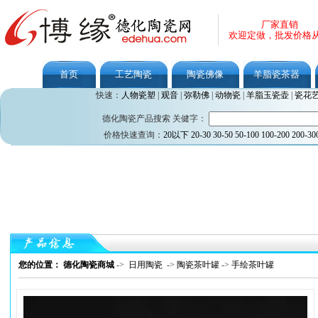
厂家直销
欢迎定做，批发价格
首页
工艺陶瓷
陶瓷佛像
羊脂瓷茶器
快速：
人物瓷塑
|
观音
|
弥勒佛
|
动物瓷
|
羊脂玉瓷壶
|
瓷花
德化陶瓷产品搜索 关健字：
价格快速查询：
20以下
20-30
30-50
50-100
100-200
200-30
您的位置： 德化陶瓷商城
->
日用陶瓷
->
陶瓷茶叶罐
->
手绘茶叶罐