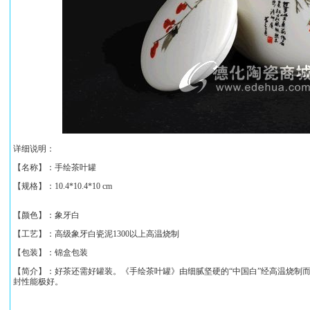
详细说明：
【名称】：
手绘茶叶罐
【规格】：
10.4*10.4*10 cm
【颜色】：象牙白
【工艺】：高级象牙白瓷泥1300以上高温烧制
【包装】：锦盒包装
【简介】：好茶还需好罐装。《
手绘茶叶罐
》由细腻坚硬的“中国白”经高温烧制
封性能极好。