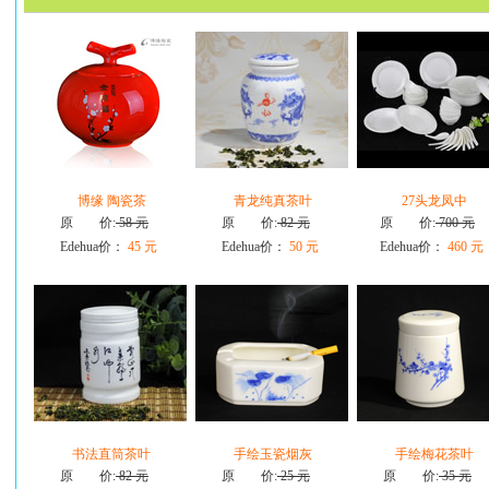
博缘 陶瓷茶
青龙纯真茶叶
27头龙凤中
原 价:
58 元
原 价:
82 元
原 价:
700 元
Edehua价：
45 元
Edehua价：
50 元
Edehua价：
460 元
书法直筒茶叶
手绘玉瓷烟灰
手绘梅花茶叶
原 价:
82 元
原 价:
25 元
原 价:
35 元