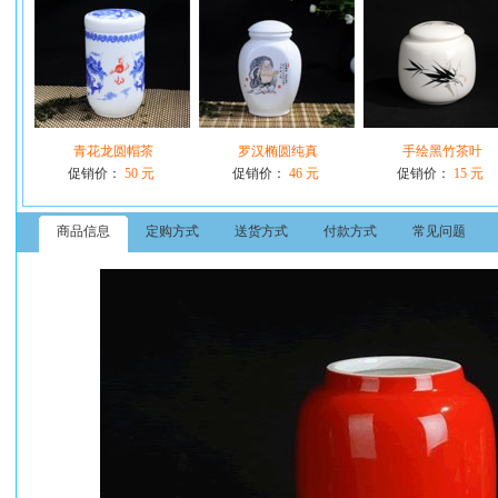
青花龙圆帽茶
罗汉椭圆纯真
手绘黑竹茶叶
促销价：
50 元
促销价：
46 元
促销价：
15 元
商品信息
定购方式
送货方式
付款方式
常见问题