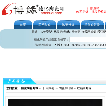
厂家直销
欢迎定做，批发价格
首页
工艺陶瓷
陶瓷佛像
羊脂瓷茶器
快速：
人物瓷塑
|
观音
|
弥勒佛
|
动物瓷
|
羊脂玉瓷壶
|
瓷花
德化陶瓷产品搜索 关健字：
价格快速查询：
20以下
20-30
30-50
50-100
100-200
200-30
您的位置： 德化陶瓷商城
->
日用陶瓷
->
陶瓷茶叶罐
->
红釉茶叶罐