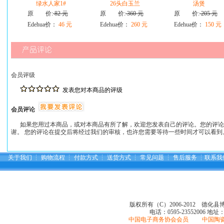
绿水人家1#
26头白玉兰
汤煲
原 价:
82 元
原 价:
360 元
原 价:
205 元
Edehua价：
46 元
Edehua价：
260 元
Edehua价：
150 元
会员评级
发表您对本商品的评级
会员评论
如果您用过本商品，或对本商品有所了解，欢迎您发表自己的评论。您的评论
谢。 您的评论在提交后将经过我们的审核，也许您需要等待一些时间才可以看到
关于我们
┆
购物流程
┆
付款方式
┆
送货方式
┆
常见问题
┆
售后服务
┆
联系我
版权所有（C）2006-2012 德化
电话：0595-23552006
地址
中国电子商务协会会员 中国陶