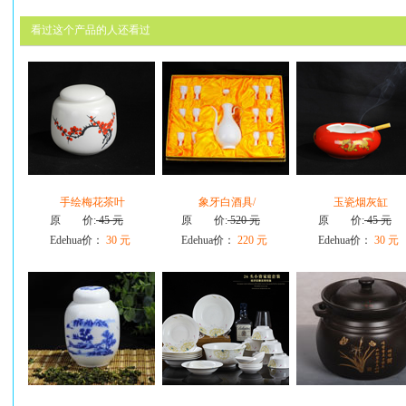
看过这个产品的人还看过
手绘梅花茶叶
象牙白酒具/
玉瓷烟灰缸
原 价:
45 元
原 价:
520 元
原 价:
45 元
Edehua价：
30 元
Edehua价：
220 元
Edehua价：
30 元