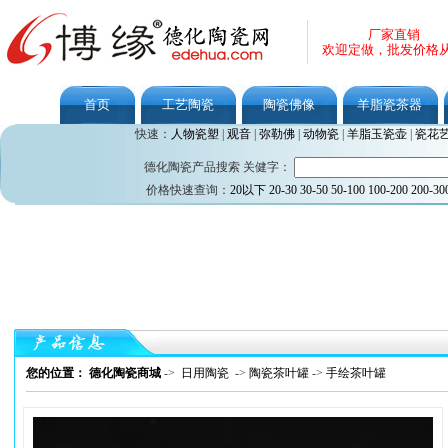
厂家直销
欢迎定做，批发价格
首页
工艺陶瓷
陶瓷佛像
羊脂瓷茶器
快速：
人物瓷塑
|
观音
|
弥勒佛
|
动物瓷
|
羊脂玉瓷壶
|
瓷花
德化陶瓷产品搜索 关健字：
价格快速查询：
20以下
20-30
30-50
50-100
100-200
200-30
您的位置： 德化陶瓷商城
->
日用陶瓷
->
陶瓷茶叶罐
->
手绘茶叶罐