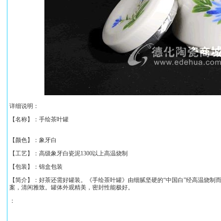
详细说明：
【名称】：
手绘茶叶罐
【颜色】：象牙白
【工艺】：高级象牙白瓷泥1300以上高温烧制
【包装】：锦盒包装
【简介】：好茶还需好罐装。《
手绘茶叶罐
》由细腻坚硬的“中国白”经高温烧制
案，清闲雅致
。
罐体外观精美，密封性能极好。
：