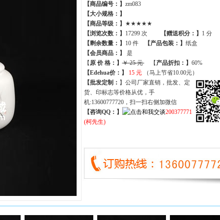
【商品编号：】
zm083
【大小规格：】
【商品等级：】
★★★★★
【
浏览次数
：】
17299 次
【
赠送积分
：】
1 分
【
剩余数量
：】
10 件
【产品包装：】
纸盒
【
会员商品
：
】
是
【
原 价 格
：
】
￥ 25 元
【
产品折扣
：
】
60%
【Edehua价：】
15 元
（马上节省10.00元）
【批发定制：
】公司厂家直销，批发、定
货、印标志等价格从优，手
机:13600777720，扫一扫右侧加微信
【咨询QQ：】
200377771
(柯先生)