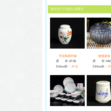
看过这个产品的人还看过
手拉线茶叶罐
财源滚滚
原 价:
27 元
原 价:
142
Edehua价：
20 元
Edehua价：
92