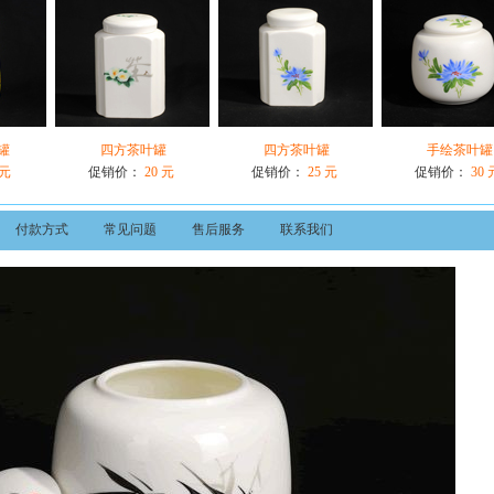
罐
四方茶叶罐
四方茶叶罐
手绘茶叶罐
 元
促销价：
20 元
促销价：
25 元
促销价：
30 
付款方式
常见问题
售后服务
联系我们