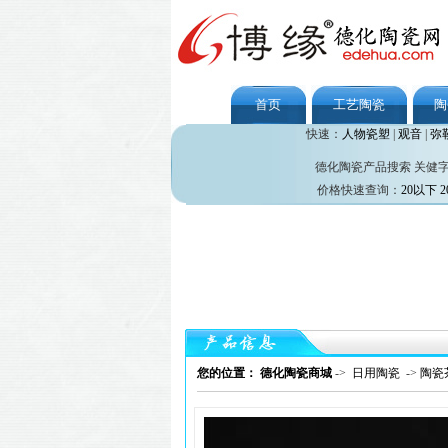
首页
工艺陶瓷
陶
快速：
人物瓷塑
|
观音
|
弥
德化陶瓷产品搜索 关健
价格快速查询：
20以下
2
您的位置： 德化陶瓷商城
->
日用陶瓷
->
陶瓷