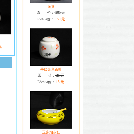
汤煲
原 价：
205 元
Edehua价：
150 元
元
手绘金鱼茶叶
原 价：
25 元
Edehua价：
15 元
玉瓷烟灰缸