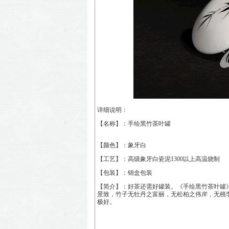
详细说明：
【名称】：
手绘黑竹茶叶罐
【颜色】：象牙白
【工艺】：高级象牙白瓷泥1300以上高温烧制
【包装】：锦盒包装
【简介】：好茶还需好罐装。《
手绘黑竹茶叶罐
景致，
竹子无牡丹之富丽，无松柏之伟岸，无桃
极好。