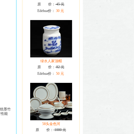
原 价：
45 元
Edehua价：
30 元
绿水人家顶帽
原 价：
82 元
Edehua价：
50 元
统
墨竹
封性能
58头金色河
原 价：
1000 元