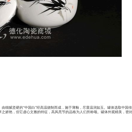
》由细腻坚硬的“中国白”经高温烧制而成，施于薄釉，尽显温润如玉。罐体选取中国传
李之娇艳，但它虚心文雅的特征，高风亮节的品格为人们所称颂。
罐体外观精美，密