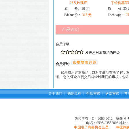
26头玫瑰庄
手绘梅花茶
原 价:
420 元
原 价:
35 
Edehua价：
315 元
Edehua价：
25
会员评级
发表您对本商品的评级
会员评论
如果您用过本商品，或对本商品有所了解，欢
谢。 您的评论在提交后将经过我们的审核，也
关于我们
┆
购物流程
┆
付款方式
┆
送货方式
┆
常
版权所有（C）2006-2012 德化
电话：0595-23552006
地址
中国电子商务协会会员 中国陶