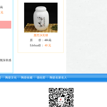
 元
 元
黑竹2#天球
原 价：
69 元
Edehua价：
40 元
慨深表感
闻
┆
陶瓷文化
┆
陶瓷收藏
┆
德化窑
┆
陶瓷名家名人