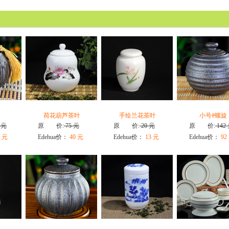
荷花葫芦茶叶
手绘兰花茶叶
小号#螺旋
 元
原 价:
75 元
原 价:
20 元
原 价:
142
 元
Edehua价：
40 元
Edehua价：
13 元
Edehua价：
92