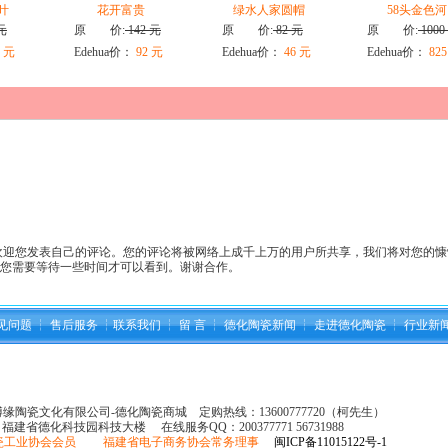
叶
花开富贵
绿水人家圆帽
58头金色河
元
原 价:
142 元
原 价:
82 元
原 价:
1000
 元
Edehua价：
92 元
Edehua价：
46 元
Edehua价：
825
迎您发表自己的评论。您的评论将被网络上成千上万的用户所共享，我们将对您的慷
许您需要等待一些时间才可以看到。谢谢合作。
见问题
┆
售后服务
┆
联系我们
┆
留 言
┆
德化陶瓷新闻
┆
走进德化陶瓷
┆
行业新
县博缘陶瓷文化有限公司-德化陶瓷商城 定购热线：13600777720（柯先生）
：福建省德化科技园科技大楼 在线服务QQ：
200377771 56731988
瓷工业协会会员 福建省电子商务协会常务理事
闽ICP备11015122号-1