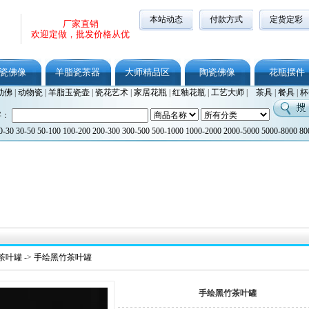
本站动态
付款方式
定货定彩
厂家直销
欢迎定做，批发价格从优
瓷佛像
羊脂瓷茶器
大师精品区
陶瓷佛像
花瓶摆件
勒佛
|
动物瓷
|
羊脂玉瓷壶
|
瓷花艺术
|
家居花瓶
|
红釉花瓶
|
工艺大师
|
茶具
|
餐具
|
杯
字：
0-30
30-50
50-100
100-200
200-300
300-500
500-1000
1000-2000
2000-5000
5000-8000
80
茶叶罐
->
手绘黑竹茶叶罐
手绘黑竹茶叶罐