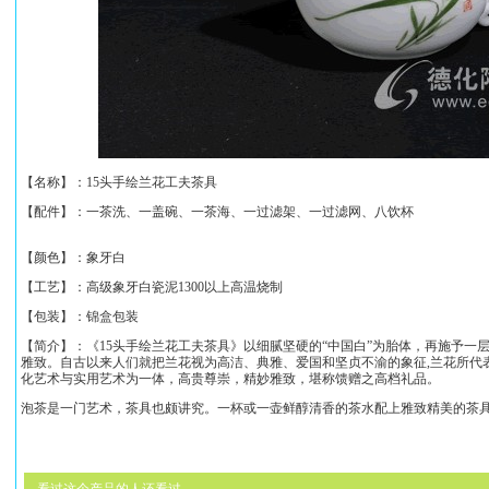
【名称】：
15头手绘兰花工夫茶具
【配件】：
一茶洗、一盖碗、一茶海、一过滤架、一过滤网、八饮杯
【颜色】：象牙白
【工艺】：高级象牙白瓷泥1300以上高温烧制
【包装】：锦盒包装
【简介】：《
15头手绘兰花工夫茶具
》以细腻坚硬的“中国白”为胎体，再施予一
雅致。
自古以来人们就把兰花视为高洁、典雅、爱国和坚贞不渝的象征,兰花所代
化艺术与实用艺术为一体，高贵尊崇，精妙雅致，堪称馈赠之高档礼品。
泡茶是一门艺术，茶具也颇讲究。一杯或一壶鲜醇清香的茶水配上雅致精美的茶