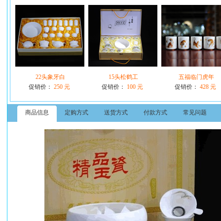
22头象牙白
15头松鹤工
五福临门虎年
促销价：
250 元
促销价：
100 元
促销价：
428 元
商品信息
定购方式
送货方式
付款方式
常见问题