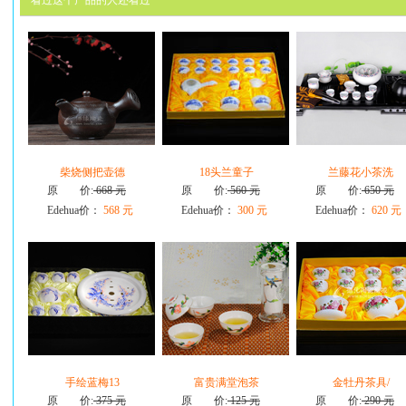
看过这个产品的人还看过
柴烧侧把壶德
18头兰童子
兰藤花小茶洗
原 价:
668 元
原 价:
560 元
原 价:
650 元
Edehua价：
568 元
Edehua价：
300 元
Edehua价：
620 元
手绘蓝梅13
富贵满堂泡茶
金牡丹茶具/
原 价:
375 元
原 价:
125 元
原 价:
290 元