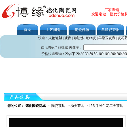
厂家直销
欢迎定做，批发价格
首页
工艺陶瓷
陶瓷佛像
羊脂瓷茶器
快速：
人物瓷塑
|
观音
|
弥勒佛
|
动物瓷
|
羊脂玉瓷壶
|
瓷花
德化陶瓷产品搜索 关健字：
价格快速查询：
20以下
20-30
30-50
50-100
100-200
200-30
您的位置： 德化陶瓷商城
->
陶瓷茶具
->
功夫茶具
->
15头手绘兰花工夫茶具